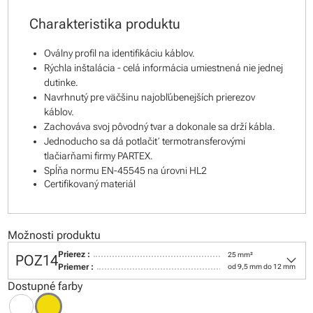
Charakteristika produktu
Oválny profil na identifikáciu káblov.
Rýchla inštalácia - celá informácia umiestnená nie jednej
dutinke.
Navrhnutý pre väčšinu najobľúbenejších prierezov
káblov.
Zachováva svoj pôvodný tvar a dokonale sa drží kábla.
Jednoducho sa dá potlačiť termotransferovými
tlačiarňami firmy PARTEX.
Spĺňa normu EN-45545 na úrovni HL2
Certifikovaný materiál
Možnosti produktu
keyboard_arrow_down
Prierez :
25 mm²
POZ14
Priemer :
od 9,5 mm do 12 mm
Dostupné farby