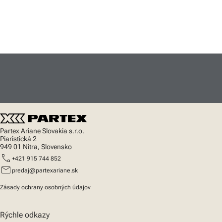
Partex Ariane Slovakia s.r.o.
Piaristická 2
949 01 Nitra, Slovensko
call
+421 915 744 852
mail
predaj@partexariane.sk
Zásady ochrany osobných údajov
Rýchle odkazy