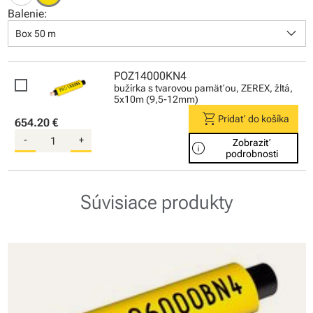
Balenie:
keyboard_arrow_down
Box 50 m
POZ14000KN4
bužírka s tvarovou pamäťou, ZEREX, žltá,
5x10m (9,5-12mm)
shopping_cart
Pridať do košíka
654.20 €
-
+
Zobraziť
info
podrobnosti
Súvisiace produkty