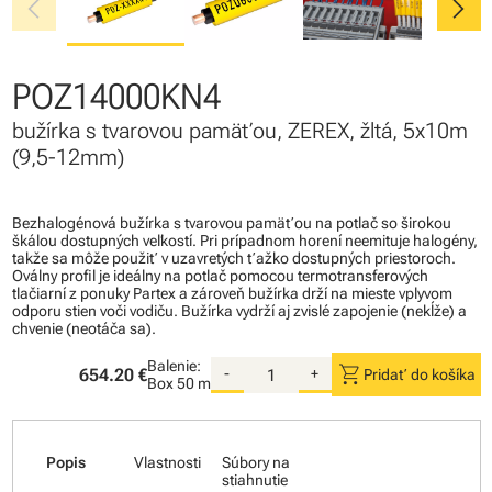
chevron_left
chevron_right
POZ14000KN4
bužírka s tvarovou pamäťou, ZEREX, žltá, 5x10m
(9,5-12mm)
Bezhalogénová bužírka s tvarovou pamäťou na potlač so širokou
škálou dostupných veľkostí. Pri prípadnom horení neemituje halogény,
takže sa môže použiť v uzavretých ťažko dostupných priestoroch.
Oválny profil je ideálny na potlač pomocou termotransferových
tlačiarní z ponuky Partex a zároveň bužírka drží na mieste vplyvom
odporu stien voči vodiču. Bužírka vydrží aj zvislé zapojenie (nekĺže) a
chvenie (neotáča sa).
Balenie:
shopping_cart
654.20 €
-
+
Pridať do košíka
Box
50 m
Popis
Vlastnosti
Súbory na
stiahnutie