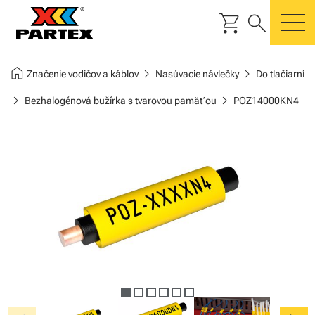
shopping_cart
search
m
home
chevron_right
chevron_right
Značenie vodičov a káblov
Nasúvacie návlečky
Do tlačiarní
chevron_right
chevron_right
Bezhalogénová bužírka s tvarovou pamäťou
POZ14000KN4