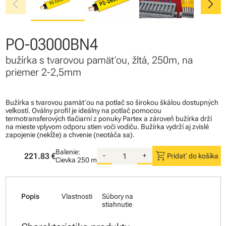
chevron_left
chevron_right
PO-03000BN4
bužírka s tvarovou pamäťou, žltá, 250m, na
priemer 2-2,5mm
Bužírka s tvarovou pamäťou na potlač so širokou škálou dostupných
veľkostí. Oválny profil je ideálny na potlač pomocou
termotransferových tlačiarní z ponuky Partex a zároveň bužírka drží
na mieste vplyvom odporu stien voči vodiču. Bužírka vydrží aj zvislé
zapojenie (nekĺže) a chvenie (neotáča sa).
Balenie:
shopping_cart
221.83 €
-
+
Pridať do košíka
Cievka
250 m
Popis
Vlastnosti
Súbory na
stiahnutie