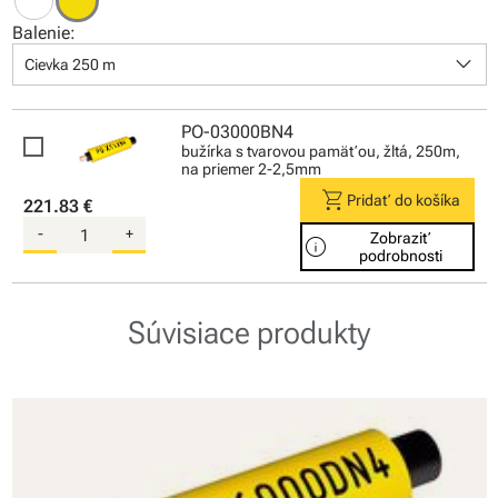
Balenie:
keyboard_arrow_down
Cievka 250 m
PO-03000BN4
bužírka s tvarovou pamäťou, žltá, 250m,
na priemer 2-2,5mm
shopping_cart
Pridať do košíka
221.83 €
-
+
Zobraziť
info
podrobnosti
Súvisiace produkty