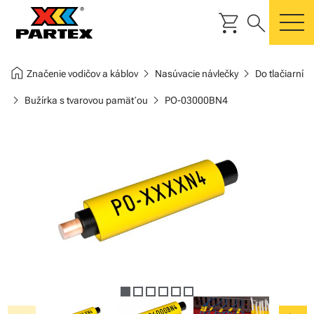
shopping_cart
search
m
home
chevron_right
chevron_right
Značenie vodičov a káblov
Nasúvacie návlečky
Do tlačiarní
chevron_right
chevron_right
Bužírka s tvarovou pamäťou
PO-03000BN4