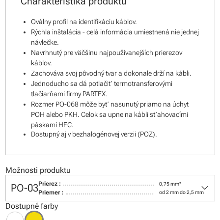
Charakteristika produktu
Oválny profil na identifikáciu káblov.
Rýchla inštalácia - celá informácia umiestnená nie jednej
návlečke.
Navrhnutý pre väčšinu najpoužívanejších prierezov
káblov.
Zachováva svoj pôvodný tvar a dokonale drží na kábli.
Jednoducho sa dá potlačiť termotransferovými
tlačiarňami firmy PARTEX.
Rozmer PO-068 môže byť nasunutý priamo na úchyt
POH alebo PKH. Celok sa upne na kábli sťahovacími
páskami HFC.
Dostupný aj v bezhalogénovej verzii (POZ).
Možnosti produktu
keyboard_arrow_down
Prierez :
0,75 mm²
PO-03
Priemer :
od 2 mm do 2,5 mm
Dostupné farby