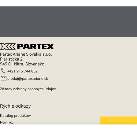
Partex Ariane Slovakia s.r.o.
Piaristická 2
949 01 Nitra, Slovensko
call
+421 915 744 852
mail
predaj@partexariane.sk
Zásady ochrany osobných údajov
Rýchle odkazy
Katalóg produktov
Novinky
Podpora
We mark the future
O nás