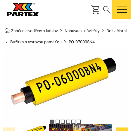
shopping_cart
search
m
home
chevron_right
chevron_right
Značenie vodičov a káblov
Nasúvacie návlečky
Do tlačiarní
chevron_right
chevron_right
Bužírka s tvarovou pamäťou
PO-07000SN4