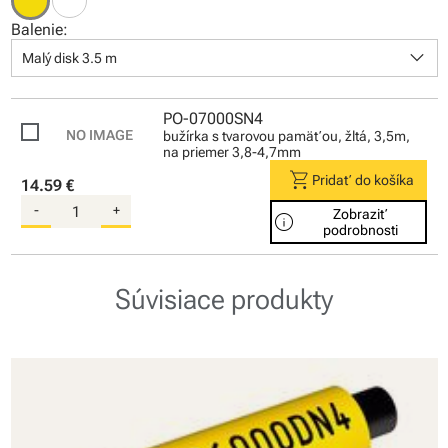
Balenie:
keyboard_arrow_down
Malý disk 3.5 m
PO-07000SN4
bužírka s tvarovou pamäťou, žltá, 3,5m,
na priemer 3,8-4,7mm
shopping_cart
Pridať do košíka
14.59 €
-
+
Zobraziť
info
podrobnosti
Súvisiace produkty