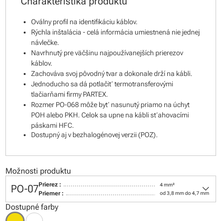
Charakteristika produktu
Oválny profil na identifikáciu káblov.
Rýchla inštalácia - celá informácia umiestnená nie jednej
návlečke.
Navrhnutý pre väčšinu najpoužívanejších prierezov
káblov.
Zachováva svoj pôvodný tvar a dokonale drží na kábli.
Jednoducho sa dá potlačiť termotransferovými
tlačiarňami firmy PARTEX.
Rozmer PO-068 môže byť nasunutý priamo na úchyt
POH alebo PKH. Celok sa upne na kábli sťahovacími
páskami HFC.
Dostupný aj v bezhalogénovej verzii (POZ).
Možnosti produktu
keyboard_arrow_down
Prierez :
4 mm²
PO-07
Priemer :
od 3,8 mm do 4,7 mm
Dostupné farby