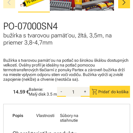
chevron_left
chevron_right
PO-07000SN4
bužírka s tvarovou pamäťou, žltá, 3,5m, na
priemer 3,8-4,7mm
Bužírka s tvarovou pamäťou na potlač so širokou škálou dostupných
veľkostí. Oválny profil je ideálny na potlač pomocou
termotransferových tlačiarní z ponuky Partex a zároveň bužírka drží
na mieste vplyvom odporu stien voči vodiču. Bužírka vydrží aj zvislé
zapojenie (nekĺže) a chvenie (neotáča sa).
Balenie:
shopping_cart
14.59 €
-
+
Pridať do košíka
Malý disk
3.5 m
Popis
Vlastnosti
Súbory na
stiahnutie