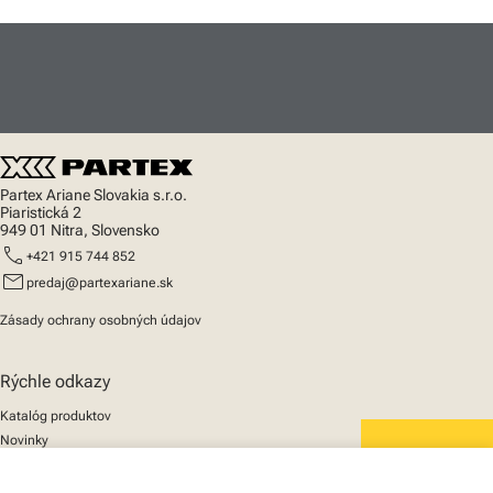
Partex Ariane Slovakia s.r.o.
Piaristická 2
949 01 Nitra, Slovensko
call
+421 915 744 852
mail
predaj@partexariane.sk
Zásady ochrany osobných údajov
Rýchle odkazy
Katalóg produktov
Novinky
Podpora
We mark the future
O nás