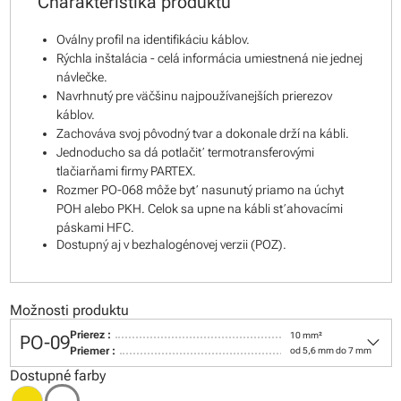
Charakteristika produktu
Oválny profil na identifikáciu káblov.
Rýchla inštalácia - celá informácia umiestnená nie jednej
návlečke.
Navrhnutý pre väčšinu najpoužívanejších prierezov
káblov.
Zachováva svoj pôvodný tvar a dokonale drží na kábli.
Jednoducho sa dá potlačiť termotransferovými
tlačiarňami firmy PARTEX.
Rozmer PO-068 môže byť nasunutý priamo na úchyt
POH alebo PKH. Celok sa upne na kábli sťahovacími
páskami HFC.
Dostupný aj v bezhalogénovej verzii (POZ).
Možnosti produktu
keyboard_arrow_down
Prierez :
10 mm²
PO-09
Priemer :
od 5,6 mm do 7 mm
Dostupné farby