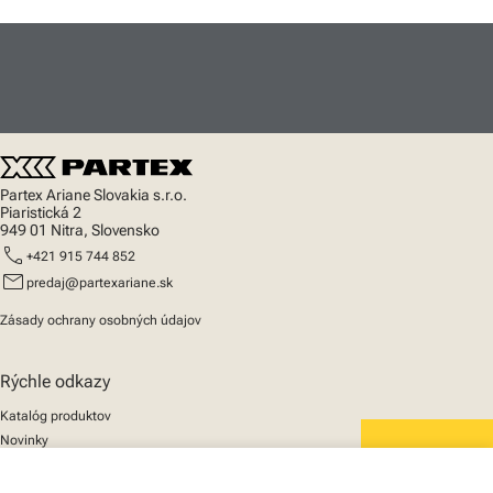
Partex Ariane Slovakia s.r.o.
Piaristická 2
949 01 Nitra, Slovensko
call
+421 915 744 852
mail
predaj@partexariane.sk
Zásady ochrany osobných údajov
Rýchle odkazy
Katalóg produktov
Novinky
Podpora
We mark the future
O nás