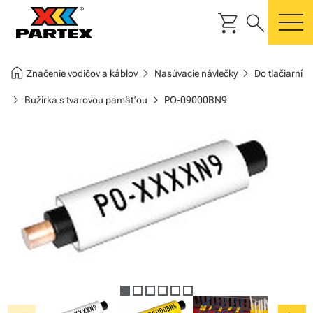
shopping_cart
search
m
home
chevron_right
chevron_right
Značenie vodičov a káblov
Nasúvacie návlečky
Do tlačiarní
chevron_right
chevron_right
Bužírka s tvarovou pamäťou
PO-09000BN9