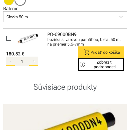
Balenie:
keyboard_arrow_down
Cievka 50 m
PO-09000BN9
bužírka s tvarovou pamäťou, biela, 50 m,
na priemer 5,6-7mm
shopping_cart
Pridať do košíka
180.52 €
-
+
Zobraziť
info
podrobnosti
Súvisiace produkty