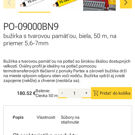
chevron_left
chevron_right
PO-09000BN9
bužírka s tvarovou pamäťou, biela, 50 m, na
priemer 5,6-7mm
Bužírka s tvarovou pamäťou na potlač so širokou škálou dostupných
veľkostí. Oválny profil je ideálny na potlač pomocou
termotransferových tlačiarní z ponuky Partex a zároveň bužírka drží
na mieste vplyvom odporu stien voči vodiču. Bužírka vydrží aj zvislé
zapojenie (nekĺže) a chvenie (neotáča sa).
Balenie:
shopping_cart
180.52 €
-
+
Pridať do košíka
Cievka
50 m
Popis
Vlastnosti
Súbory na
stiahnutie