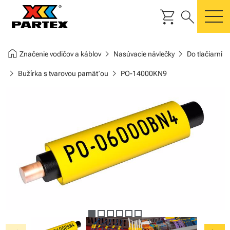
shopping_cart
search
m
home
chevron_right
chevron_right
Značenie vodičov a káblov
Nasúvacie návlečky
Do tlačiarní
chevron_right
chevron_right
Bužírka s tvarovou pamäťou
PO-14000KN9