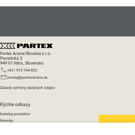
Partex Ariane Slovakia s.r.o.
Piaristická 2
949 01 Nitra, Slovensko
call
+421 915 744 852
mail
predaj@partexariane.sk
Zásady ochrany osobných údajov
Rýchle odkazy
Katalóg produktov
Novinky
Podpora
We mark the future
O nás