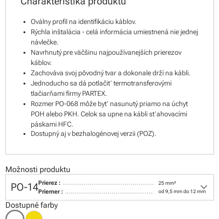
Charakteristika produktu
Oválny profil na identifikáciu káblov.
Rýchla inštalácia - celá informácia umiestnená nie jednej
návlečke.
Navrhnutý pre väčšinu najpoužívanejších prierezov
káblov.
Zachováva svoj pôvodný tvar a dokonale drží na kábli.
Jednoducho sa dá potlačiť termotransferovými
tlačiarňami firmy PARTEX.
Rozmer PO-068 môže byť nasunutý priamo na úchyt
POH alebo PKH. Celok sa upne na kábli sťahovacími
páskami HFC.
Dostupný aj v bezhalogénovej verzii (POZ).
Možnosti produktu
keyboard_arrow_down
Prierez :
25 mm²
PO-14
Priemer :
od 9,5 mm do 12 mm
Dostupné farby