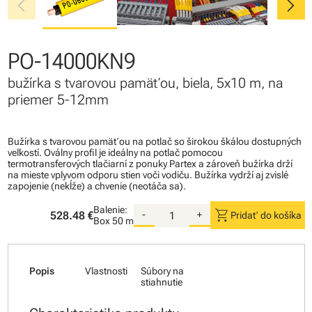
chevron_left
chevron_right
PO-14000KN9
bužírka s tvarovou pamäťou, biela, 5x10 m, na
priemer 5-12mm
Bužírka s tvarovou pamäťou na potlač so širokou škálou dostupných
veľkostí. Oválny profil je ideálny na potlač pomocou
termotransferových tlačiarní z ponuky Partex a zároveň bužírka drží
na mieste vplyvom odporu stien voči vodiču. Bužírka vydrží aj zvislé
zapojenie (nekĺže) a chvenie (neotáča sa).
Balenie:
shopping_cart
528.48 €
-
+
Pridať do košíka
Box
50 m
Popis
Vlastnosti
Súbory na
stiahnutie