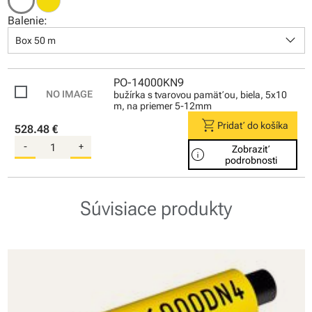
Balenie:
keyboard_arrow_down
Box 50 m
PO-14000KN9
bužírka s tvarovou pamäťou, biela, 5x10
m, na priemer 5-12mm
shopping_cart
Pridať do košíka
528.48 €
-
+
Zobraziť
info
podrobnosti
Súvisiace produkty