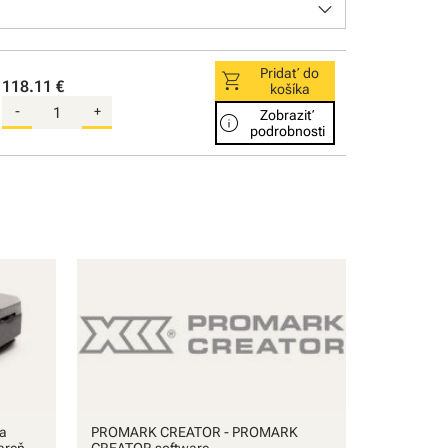
keyboard_arrow_down
Pridať do
shopping_cart
118.11 €
košíka
-
+
Zobraziť
info
podrobnosti
a
PROMARK CREATOR - PROMARK
areň
CREATOR software