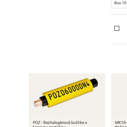
Software
Box 10
POZ - Bezhalogénová bužírka s
MK10-S
tvarovou pamäťou
tlačiar