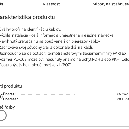
is
Vlastnosti
Súbory na stiahnutie
arakteristika produktu
Oválny profil na identifikáciu káblov.
Rýchla inštalácia - celá informácia umiestnená nie jednej návlečke.
Navrhnutý pre väčšinu najpoužívanejších prierezov káblov.
Zachováva svoj pôvodný tvar a dokonale drží na kábli.
Jednoducho sa dá potlačiť termotransferovými tlačiarňami firmy PARTEX.
Rozmer PO-068 môže byť nasunutý priamo na úchyt POH alebo PKH. Celo
Dostupný aj v bezhalogénovej verzii (POZ).
i produktu
Prierez :
35 mm²
16
Priemer :
od 11,5
é farby
: