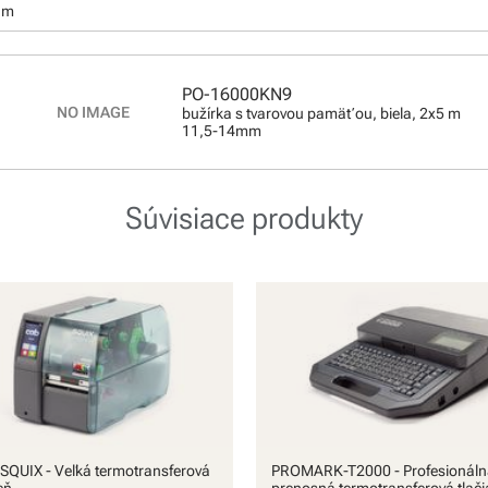
 m
PO-16000KN9
bužírka s tvarovou pamäťou, biela, 2x5 m
11,5-14mm
Súvisiace produkty
QUIX - Veľká termotransferová
PROMARK-T2000 - Profesionáln
eň
prenosná termotransferová tlači