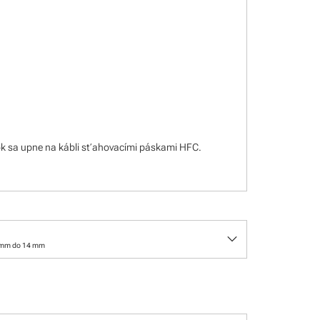
k sa upne na kábli sťahovacími páskami HFC.
keyboard_arrow_down
 mm do 14 mm