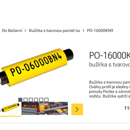
ight
chevron_right
chevron_right
Do tlačiarní
Bužírka s tvarovou pamäťou
PO-16000KN9
PO-16000
bužírka s tvaro
Bužírka s tvarovou pam
Oválny profil je ideáln
ponuky Partex a zárove
vodiču. Bužírka vydrží 
chevron_right
11