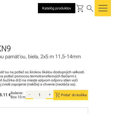
shopping_cart
search
Katalóg produktov
me
KN9
vou pamäťou, biela, 2x5 m 11,5-14mm
äťou na potlač so širokou škálou dostupných veľkostí.
y na potlač pomocou termotransferových tlačiarní z
ň bužírka drží na mieste vplyvom odporu stien voči
aj zvislé zapojenie (nekĺže) a chvenie (neotáča sa).
Balenie:
shopping_cart
8.11 €
-
+
Pridať do košíka
Box
10 m