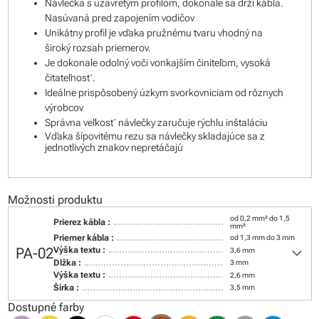
Návlečka s uzavretým profilom, dokonale sa drží kábla.
Nasúvaná pred zapojením vodičov
Unikátny profil je vďaka pružnému tvaru vhodný na
široký rozsah priemerov.
Je dokonale odolný voči vonkajším činiteľom, vysoká
čitateľnosť.
Ideálne prispôsobený úzkym svorkovniciam od rôznych
výrobcov
Správna veľkosť návlečky zaručuje rýchlu inštaláciu
Vďaka šípovitému rezu sa návlečky skladajúce sa z
jednotlivých znakov nepretáčajú
Možnosti produktu
od 0,2 mm² do 1,5
Prierez kábla :
mm²
Priemer kábla :
od 1,3 mm do 3 mm
keyboard_arrow_down
PA-02
Výška textu :
3,6 mm
Dĺžka :
3 mm
Výška textu :
2,6 mm
Šírka :
3,5 mm
Dostupné farby