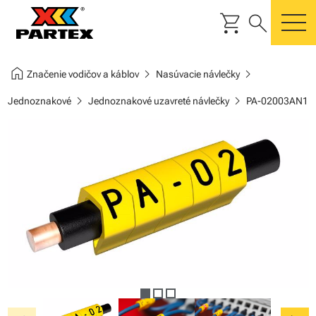
shopping_cart
search
m
home
chevron_right
chevron_right
Značenie vodičov a káblov
Nasúvacie návlečky
chevron_right
chevron_right
Jednoznakové
Jednoznakové uzavreté návlečky
PA-02003AN1