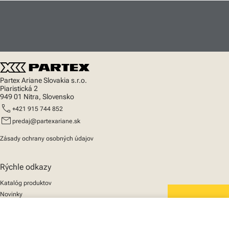
Partex Ariane Slovakia s.r.o.
Piaristická 2
949 01 Nitra, Slovensko
call
+421 915 744 852
mail
predaj@partexariane.sk
Zásady ochrany osobných údajov
Rýchle odkazy
Katalóg produktov
Novinky
Podpora
We mark the future
close
O nás
Váš košík