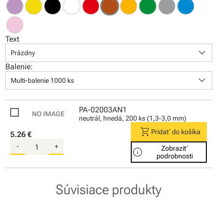
Text
keyboard_arrow_down
Prázdny
Balenie:
keyboard_arrow_down
Multi-balenie 1000 ks
PA-02003AN1
neutrál, hnedá, 200 ks (1,3-3,0 mm)
shopping_cart
Pridať do košíka
5.26 €
-
+
Zobraziť
info
podrobnosti
Súvisiace produkty