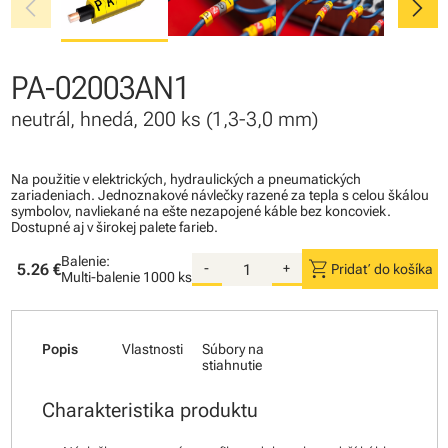
chevron_left
chevron_right
PA-02003AN1
neutrál, hnedá, 200 ks (1,3-3,0 mm)
Na použitie v elektrických, hydraulických a pneumatických
zariadeniach. Jednoznakové návlečky razené za tepla s celou škálou
symbolov, navliekané na ešte nezapojené káble bez koncoviek.
Dostupné aj v širokej palete farieb.
Balenie:
shopping_cart
5.26 €
-
+
Pridať do košíka
Multi-balenie
1000 ks
Popis
Vlastnosti
Súbory na
stiahnutie
Charakteristika produktu