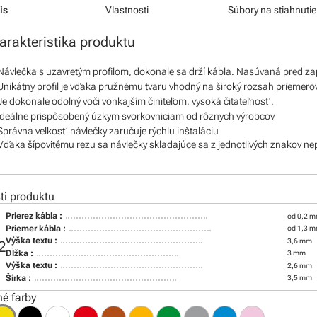
is
Vlastnosti
Súbory na stiahnutie
arakteristika produktu
Návlečka s uzavretým profilom, dokonale sa drží kábla. Nasúvaná pred z
Unikátny profil je vďaka pružnému tvaru vhodný na široký rozsah priemero
Je dokonale odolný voči vonkajším činiteľom, vysoká čitateľnosť.
Ideálne prispôsobený úzkym svorkovniciam od rôznych výrobcov
Správna veľkosť návlečky zaručuje rýchlu inštaláciu
Vďaka šípovitému rezu sa návlečky skladajúce sa z jednotlivých znakov ne
i produktu
Prierez kábla :
od 0,2 m
Priemer kábla :
od 1,3 
Výška textu :
3,6 mm
2
Dĺžka :
3 mm
Výška textu :
2,6 mm
Šírka :
3,5 mm
é farby