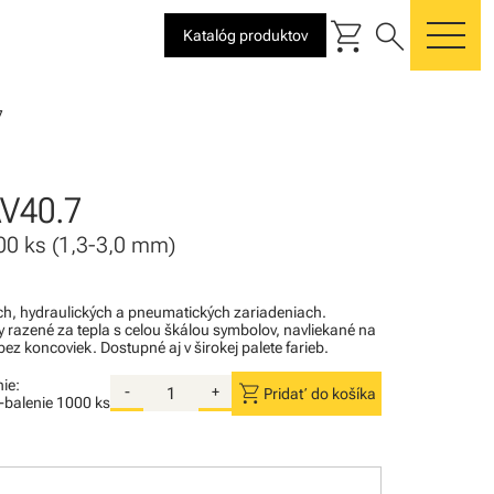
shopping_cart
search
Katalóg produktov
me
7
V40.7
 200 ks (1,3-3,0 mm)
kých, hydraulických a pneumatických zariadeniach.
razené za tepla s celou škálou symbolov, navliekané na
ez koncoviek. Dostupné aj v širokej palete farieb.
ie:
shopping_cart
-
+
Pridať do košíka
i-balenie
1000 ks