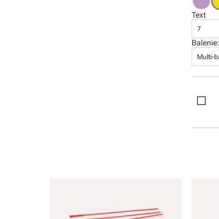
Software
Text
7
Balenie
Multi-b