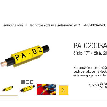
ight
chevron_right
chevron_right
Jednoznakové
Jednoznakové uzavreté návlečky
PA-02003AV40.
PA-02003A
číslo "7" - žltá,
Na použitie v elektric
Jednoznakové návlečky 
ešte nezapojené káble b
Balen
5.26 €
chevron_right
Mult