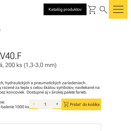
shopping_cart
search
Katalóg produktov
me
F
V40.F
tá, 200 ks (1,3-3,0 mm)
kých, hydraulických a pneumatických zariadeniach.
razené za tepla s celou škálou symbolov, navliekané na
ez koncoviek. Dostupné aj v širokej palete farieb.
ie:
shopping_cart
-
+
Pridať do košíka
i-balenie
1000 ks