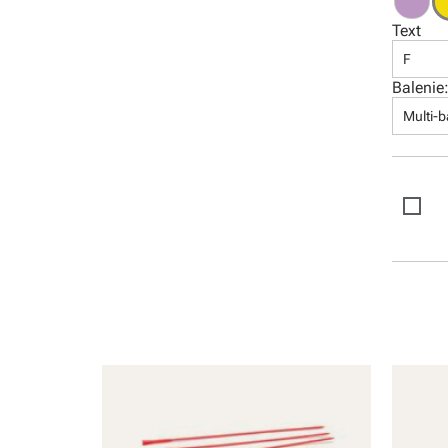
Software
Text
F
Balenie
Multi-b