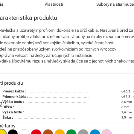
is
Vlastnosti
Súbory na stiahnutie
arakteristika produktu
Návlečka s uzavretým profilom, dokonale sa drží kábla. Nasúvaná pred z
Unikátny profil je vďaka pružnému tvaru vhodný na široký rozsah priemero
Je dokonale odolný voči vonkajším činiteľom, vysoká čitateľnosť.
Ideálne prispôsobený úzkym svorkovniciam od rôznych výrobcov
Správna veľkosť návlečky zaručuje rýchlu inštaláciu
Vďaka šípovitému rezu sa návlečky skladajúce sa z jednotlivých znakov ne
i produktu
Prierez kábla :
od 0,2 m
Priemer kábla :
od 1,3 
Výška textu :
3,6 mm
2
Dĺžka :
3 mm
Výška textu :
2,6 mm
Šírka :
3,5 mm
é farby