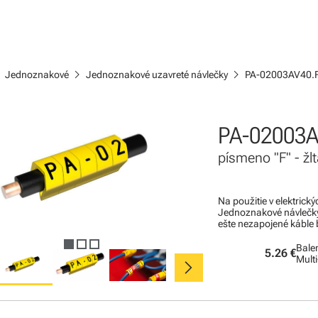
ight
chevron_right
chevron_right
Jednoznakové
Jednoznakové uzavreté návlečky
PA-02003AV40.
PA-02003A
písmeno "F" - žl
Na použitie v elektric
Jednoznakové návlečky 
ešte nezapojené káble b
Balen
5.26 €
chevron_right
Mult