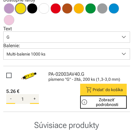
Text
keyboard_arrow_down
G
Balenie:
keyboard_arrow_down
Multi-balenie 1000 ks
PA-02003AV40.G
písmeno "G" - žltá, 200 ks (1,3-3,0 mm)
shopping_cart
Pridať do košíka
5.26 €
-
+
Zobraziť
info
podrobnosti
Súvisiace produkty