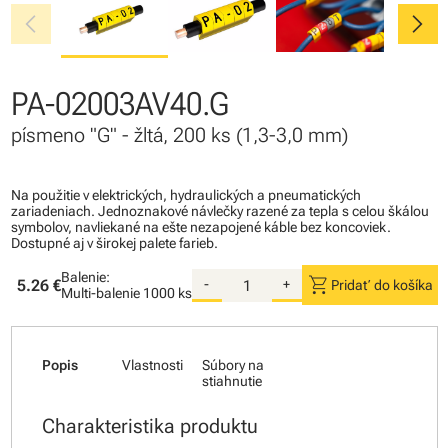
chevron_left
chevron_right
PA-02003AV40.G
písmeno "G" - žltá, 200 ks (1,3-3,0 mm)
Na použitie v elektrických, hydraulických a pneumatických
zariadeniach. Jednoznakové návlečky razené za tepla s celou škálou
symbolov, navliekané na ešte nezapojené káble bez koncoviek.
Dostupné aj v širokej palete farieb.
Balenie:
shopping_cart
5.26 €
-
+
Pridať do košíka
Multi-balenie
1000 ks
Popis
Vlastnosti
Súbory na
stiahnutie
Charakteristika produktu