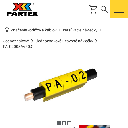
shopping_cart
search
m
home
chevron_right
chevron_right
Značenie vodičov a káblov
Nasúvacie návlečky
chevron_right
chevron_right
Jednoznakové
Jednoznakové uzavreté návlečky
PA-02003AV40.G