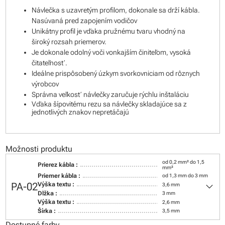
Návlečka s uzavretým profilom, dokonale sa drží kábla.
Nasúvaná pred zapojením vodičov
Unikátny profil je vďaka pružnému tvaru vhodný na
široký rozsah priemerov.
Je dokonale odolný voči vonkajším činiteľom, vysoká
čitateľnosť.
Ideálne prispôsobený úzkym svorkovniciam od rôznych
výrobcov
Správna veľkosť návlečky zaručuje rýchlu inštaláciu
Vďaka šípovitému rezu sa návlečky skladajúce sa z
jednotlivých znakov nepretáčajú
Možnosti produktu
od 0,2 mm² do 1,5
Prierez kábla :
mm²
Priemer kábla :
od 1,3 mm do 3 mm
keyboard_arrow_down
PA-02
Výška textu :
3,6 mm
Dĺžka :
3 mm
Výška textu :
2,6 mm
Šírka :
3,5 mm
Dostupné farby