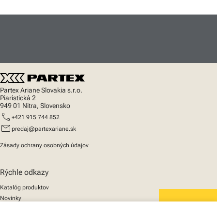
Partex Ariane Slovakia s.r.o.
Piaristická 2
949 01 Nitra, Slovensko
call
+421 915 744 852
mail
predaj@partexariane.sk
Zásady ochrany osobných údajov
Rýchle odkazy
Katalóg produktov
Novinky
Podpora