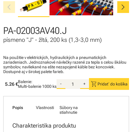
chevron_left
chevron_right
PA-02003AV40.J
písmeno "J" - žltá, 200 ks (1,3-3,0 mm)
Na použitie v elektrických, hydraulických a pneumatických
zariadeniach. Jednoznakové návlečky razené za tepla s celou škálou
symbolov, navliekané na ešte nezapojené káble bez koncoviek.
Dostupné aj v širokej palete farieb.
Balenie:
shopping_cart
5.26 €
-
+
Pridať do košíka
Multi-balenie
1000 ks
Popis
Vlastnosti
Súbory na
stiahnutie
Charakteristika produktu