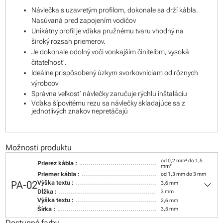
Návlečka s uzavretým profilom, dokonale sa drží kábla.
Nasúvaná pred zapojením vodičov
Unikátny profil je vďaka pružnému tvaru vhodný na
široký rozsah priemerov.
Je dokonale odolný voči vonkajším činiteľom, vysoká
čitateľnosť.
Ideálne prispôsobený úzkym svorkovniciam od rôznych
výrobcov
Správna veľkosť návlečky zaručuje rýchlu inštaláciu
Vďaka šípovitému rezu sa návlečky skladajúce sa z
jednotlivých znakov nepretáčajú
Možnosti produktu
od 0,2 mm² do 1,5
Prierez kábla :
mm²
Priemer kábla :
od 1,3 mm do 3 mm
keyboard_arrow_down
PA-02
Výška textu :
3,6 mm
Dĺžka :
3 mm
Výška textu :
2,6 mm
Šírka :
3,5 mm
Dostupné farby