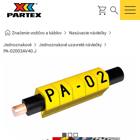
shopping_cart
search
m
home
chevron_right
chevron_right
Značenie vodičov a káblov
Nasúvacie návlečky
chevron_right
chevron_right
Jednoznakové
Jednoznakové uzavreté návlečky
PA-02003AV40.J