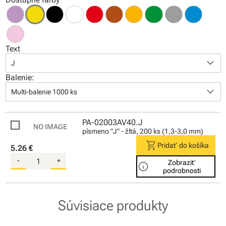
Text
keyboard_arrow_down
J
Balenie:
keyboard_arrow_down
Multi-balenie 1000 ks
PA-02003AV40.J
písmeno "J" - žltá, 200 ks (1,3-3,0 mm)
shopping_cart
Pridať do košíka
5.26 €
-
+
Zobraziť
info
podrobnosti
Súvisiace produkty