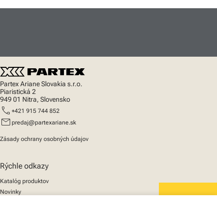
Partex Ariane Slovakia s.r.o.
Piaristická 2
949 01 Nitra, Slovensko
call
+421 915 744 852
mail
predaj@partexariane.sk
Zásady ochrany osobných údajov
Rýchle odkazy
Katalóg produktov
Novinky
Podpora
We mark the future
O nás