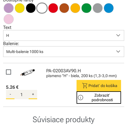
Text
keyboard_arrow_down
H
Balenie:
keyboard_arrow_down
Multi-balenie 1000 ks
PA-02003AV90.H
písmeno "H" - biela, 200 ks (1,3-3,0 mm)
shopping_cart
Pridať do košíka
5.26 €
-
+
Zobraziť
info
podrobnosti
Súvisiace produkty