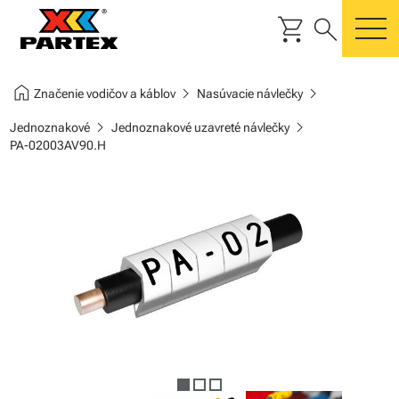
shopping_cart
search
m
home
chevron_right
chevron_right
Značenie vodičov a káblov
Nasúvacie návlečky
chevron_right
chevron_right
Jednoznakové
Jednoznakové uzavreté návlečky
PA-02003AV90.H