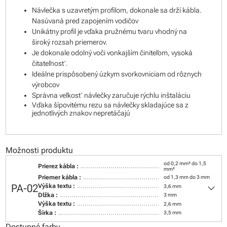
Návlečka s uzavretým profilom, dokonale sa drží kábla.
Nasúvaná pred zapojením vodičov
Unikátny profil je vďaka pružnému tvaru vhodný na
široký rozsah priemerov.
Je dokonale odolný voči vonkajším činiteľom, vysoká
čitateľnosť.
Ideálne prispôsobený úzkym svorkovniciam od rôznych
výrobcov
Správna veľkosť návlečky zaručuje rýchlu inštaláciu
Vďaka šípovitému rezu sa návlečky skladajúce sa z
jednotlivých znakov nepretáčajú
Možnosti produktu
od 0,2 mm² do 1,5
Prierez kábla :
mm²
Priemer kábla :
od 1,3 mm do 3 mm
keyboard_arrow_down
PA-02
Výška textu :
3,6 mm
Dĺžka :
3 mm
Výška textu :
2,6 mm
Šírka :
3,5 mm
Dostupné farby