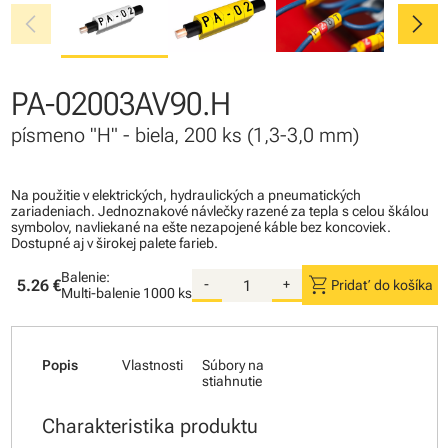
chevron_left
chevron_right
PA-02003AV90.H
písmeno "H" - biela, 200 ks (1,3-3,0 mm)
Na použitie v elektrických, hydraulických a pneumatických
zariadeniach. Jednoznakové návlečky razené za tepla s celou škálou
symbolov, navliekané na ešte nezapojené káble bez koncoviek.
Dostupné aj v širokej palete farieb.
Balenie:
shopping_cart
5.26 €
-
+
Pridať do košíka
Multi-balenie
1000 ks
Popis
Vlastnosti
Súbory na
stiahnutie
Charakteristika produktu