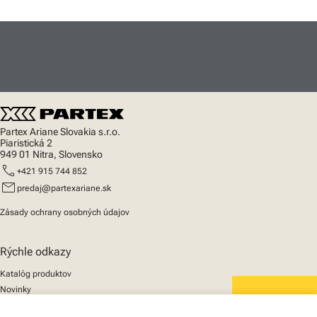
Partex Ariane Slovakia s.r.o.
Piaristická 2
949 01 Nitra, Slovensko
call
+421 915 744 852
mail
predaj@partexariane.sk
Zásady ochrany osobných údajov
Rýchle odkazy
Katalóg produktov
Novinky
Podpora