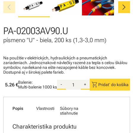
chevron_left
chevron_right
PA-02003AV90.U
písmeno "U" - biela, 200 ks (1,3-3,0 mm)
Na použitie v elektrických, hydraulických a pneumatických
zariadeniach. Jednoznakové návlečky razené za tepla s celou škálou
symbolov, navliekané na ešte nezapojené káble bez koncoviek.
Dostupné aj v širokej palete farieb.
Balenie:
shopping_cart
5.26 €
-
+
Pridať do košíka
Multi-balenie
1000 ks
Popis
Vlastnosti
Súbory na
stiahnutie
Charakteristika produktu