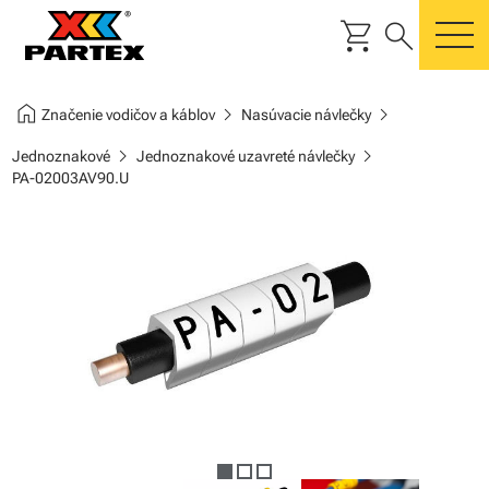
shopping_cart
search
m
home
chevron_right
chevron_right
Značenie vodičov a káblov
Nasúvacie návlečky
chevron_right
chevron_right
Jednoznakové
Jednoznakové uzavreté návlečky
PA-02003AV90.U