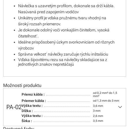
Návlečka s uzavretým profilom, dokonale sa drží kábla.
Nasúvaná pred zapojením vodičov
Unikátny profil je vďaka pružnému tvaru vhodný na
široký rozsah priemerov.
Je dokonale odolný voči vonkajším činiteľom, vysoká
čitateľnosť.
Ideálne prispôsobený úzkym svorkovniciam od rôznych
výrobcov
Správna veľkosť návlečky zaručuje rýchlu inštaláciu
Vďaka šípovitému rezu sa návlečky skladajúce sa z
jednotlivých znakov nepretáčajú
Možnosti produktu
od 0,2 mm² do 1,5
Prierez kábla :
mm²
Priemer kábla :
od 1,3 mm do 3 mm
keyboard_arrow_down
PA-02
Výška textu :
3,6 mm
Dĺžka :
3 mm
Výška textu :
2,6 mm
Šírka :
3,5 mm
Dostupné farby