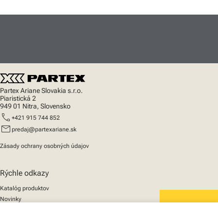
Partex Ariane Slovakia s.r.o.
Piaristická 2
949 01 Nitra, Slovensko
call
+421 915 744 852
mail
predaj@partexariane.sk
Zásady ochrany osobných údajov
Rýchle odkazy
Katalóg produktov
Novinky
Podpora