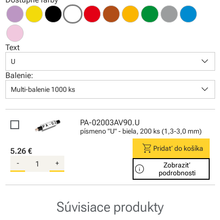
Text
keyboard_arrow_down
U
Balenie:
keyboard_arrow_down
Multi-balenie 1000 ks
PA-02003AV90.U
písmeno "U" - biela, 200 ks (1,3-3,0 mm)
shopping_cart
Pridať do košíka
5.26 €
-
+
Zobraziť
info
podrobnosti
Súvisiace produkty