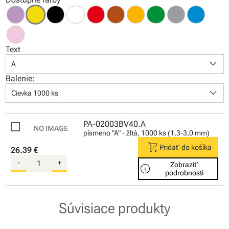
Text
keyboard_arrow_down
A
Balenie:
keyboard_arrow_down
Cievka 1000 ks
PA-02003BV40.A
písmeno "A" - žltá, 1000 ks (1,3-3,0 mm)
shopping_cart
Pridať do košíka
26.39 €
-
+
Zobraziť
info
podrobnosti
Súvisiace produkty