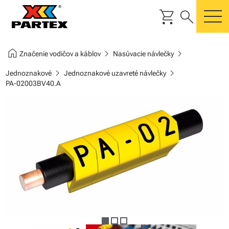
shopping_cart
search
m
home
chevron_right
chevron_right
Značenie vodičov a káblov
Nasúvacie návlečky
chevron_right
chevron_right
Jednoznakové
Jednoznakové uzavreté návlečky
PA-02003BV40.A