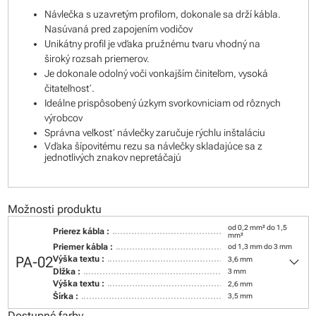
Návlečka s uzavretým profilom, dokonale sa drží kábla.
Nasúvaná pred zapojením vodičov
Unikátny profil je vďaka pružnému tvaru vhodný na
široký rozsah priemerov.
Je dokonale odolný voči vonkajším činiteľom, vysoká
čitateľnosť.
Ideálne prispôsobený úzkym svorkovniciam od rôznych
výrobcov
Správna veľkosť návlečky zaručuje rýchlu inštaláciu
Vďaka šípovitému rezu sa návlečky skladajúce sa z
jednotlivých znakov nepretáčajú
Možnosti produktu
od 0,2 mm² do 1,5
Prierez kábla :
mm²
Priemer kábla :
od 1,3 mm do 3 mm
keyboard_arrow_down
PA-02
Výška textu :
3,6 mm
Dĺžka :
3 mm
Výška textu :
2,6 mm
Šírka :
3,5 mm
Dostupné farby