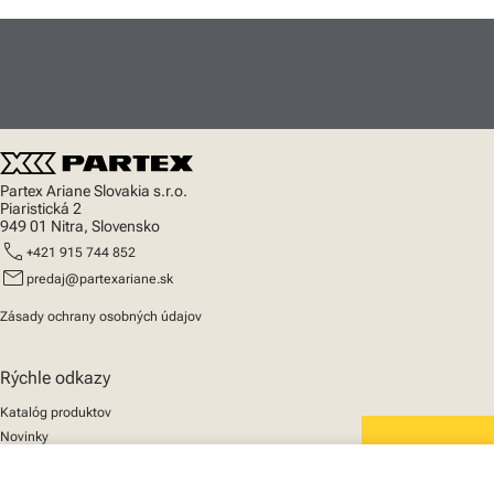
Partex Ariane Slovakia s.r.o.
Piaristická 2
949 01 Nitra, Slovensko
call
+421 915 744 852
mail
predaj@partexariane.sk
Zásady ochrany osobných údajov
Rýchle odkazy
Katalóg produktov
Novinky
Podpora
We mark the future
O nás