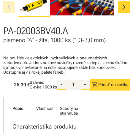
chevron_left
chevron_right
PA-02003BV40.A
písmeno "A" - žltá, 1000 ks (1,3-3,0 mm)
Na použitie v elektrických, hydraulických a pneumatických
zariadeniach. Jednoznakové návlečky razené za tepla s celou škálou
symbolov, navliekané na ešte nezapojené káble bez koncoviek.
Dostupné aj v širokej palete farieb.
Balenie:
shopping_cart
26.39 €
-
+
Pridať do košíka
Cievka
1000 ks
Popis
Vlastnosti
Súbory na
stiahnutie
Charakteristika produktu