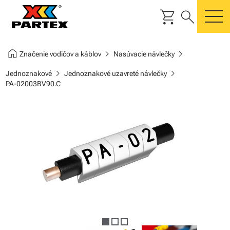
shopping_cart
search
m
home
chevron_right
chevron_right
Značenie vodičov a káblov
Nasúvacie návlečky
chevron_right
chevron_right
Jednoznakové
Jednoznakové uzavreté návlečky
PA-02003BV90.C