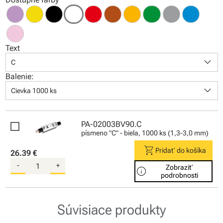
Text
keyboard_arrow_down
C
Balenie:
keyboard_arrow_down
Cievka 1000 ks
PA-02003BV90.C
písmeno "C" - biela, 1000 ks (1,3-3,0 mm)
shopping_cart
Pridať do košíka
26.39 €
-
+
Zobraziť
info
podrobnosti
Súvisiace produkty