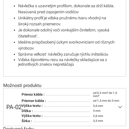
Návlečka s uzavretým profilom, dokonale sa drží kábla.
Nasúvaná pred zapojením vodičov
Unikátny profil je vďaka pružnému tvaru vhodný na
široký rozsah priemerov.
Je dokonale odolný voči vonkajším činiteľom, vysoká
čitateľnosť.
Ideálne prispôsobený úzkym svorkovniciam od rôznych
výrobcov
Správna veľkosť návlečky zaručuje rýchlu inštaláciu
Vďaka šípovitému rezu sa návlečky skladajúce sa z
jednotlivých znakov nepretáčajú
Možnosti produktu
od 0,2 mm² do 1,5
Prierez kábla :
mm²
Priemer kábla :
od 1,3 mm do 3 mm
keyboard_arrow_down
PA-02
Výška textu :
3,6 mm
Dĺžka :
3 mm
Výška textu :
2,6 mm
Šírka :
3,5 mm
Dostupné farby