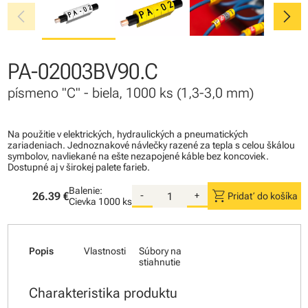
chevron_left
chevron_right
PA-02003BV90.C
písmeno "C" - biela, 1000 ks (1,3-3,0 mm)
Na použitie v elektrických, hydraulických a pneumatických
zariadeniach. Jednoznakové návlečky razené za tepla s celou škálou
symbolov, navliekané na ešte nezapojené káble bez koncoviek.
Dostupné aj v širokej palete farieb.
Balenie:
shopping_cart
26.39 €
-
+
Pridať do košíka
Cievka
1000 ks
Popis
Vlastnosti
Súbory na
stiahnutie
Charakteristika produktu