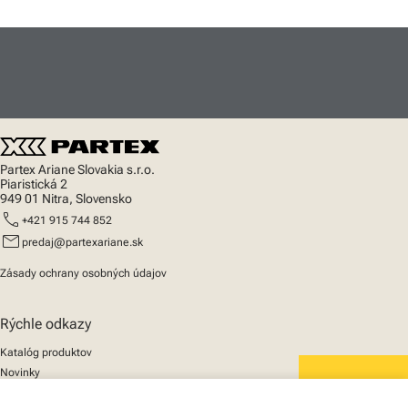
Partex Ariane Slovakia s.r.o.
Piaristická 2
949 01 Nitra, Slovensko
call
+421 915 744 852
mail
predaj@partexariane.sk
Zásady ochrany osobných údajov
Rýchle odkazy
Katalóg produktov
Novinky
Podpora