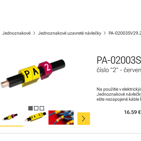
ight
chevron_right
chevron_right
Jednoznakové
Jednoznakové uzavreté návlečky
PA-02003SV29.
PA-02003S
číslo "2" - červ
Na použitie v elektric
Jednoznakové návlečky 
ešte nezapojené káble b
16.59 €
chevron_right