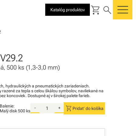
shopping_cart
search
Katalóg produktov
me
2
V29.2
ená, 500 ks (1,3-3,0 mm)
kých, hydraulických a pneumatických zariadeniach.
razené za tepla s celou škálou symbolov, navliekané na
ez koncoviek. Dostupné aj v širokej palete farieb.
Balenie:
shopping_cart
-
+
Pridať do košíka
Malý disk
500 ks