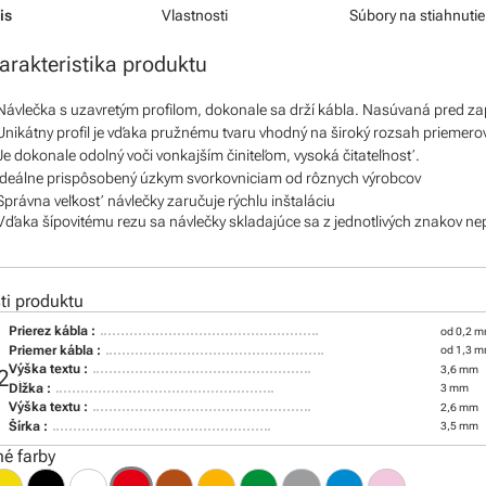
is
Vlastnosti
Súbory na stiahnutie
arakteristika produktu
Návlečka s uzavretým profilom, dokonale sa drží kábla. Nasúvaná pred z
Unikátny profil je vďaka pružnému tvaru vhodný na široký rozsah priemero
Je dokonale odolný voči vonkajším činiteľom, vysoká čitateľnosť.
Ideálne prispôsobený úzkym svorkovniciam od rôznych výrobcov
Správna veľkosť návlečky zaručuje rýchlu inštaláciu
Vďaka šípovitému rezu sa návlečky skladajúce sa z jednotlivých znakov ne
i produktu
Prierez kábla :
od 0,2 m
Priemer kábla :
od 1,3 
Výška textu :
3,6 mm
2
Dĺžka :
3 mm
Výška textu :
2,6 mm
Šírka :
3,5 mm
é farby