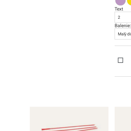
Software
Text
2
Balenie
Malý di