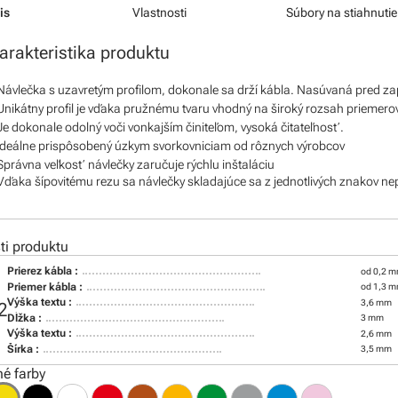
is
Vlastnosti
Súbory na stiahnutie
arakteristika produktu
Návlečka s uzavretým profilom, dokonale sa drží kábla. Nasúvaná pred z
Unikátny profil je vďaka pružnému tvaru vhodný na široký rozsah priemero
Je dokonale odolný voči vonkajším činiteľom, vysoká čitateľnosť.
Ideálne prispôsobený úzkym svorkovniciam od rôznych výrobcov
Správna veľkosť návlečky zaručuje rýchlu inštaláciu
Vďaka šípovitému rezu sa návlečky skladajúce sa z jednotlivých znakov ne
i produktu
Prierez kábla :
od 0,2 m
Priemer kábla :
od 1,3 
Výška textu :
3,6 mm
2
Dĺžka :
3 mm
Výška textu :
2,6 mm
Šírka :
3,5 mm
é farby