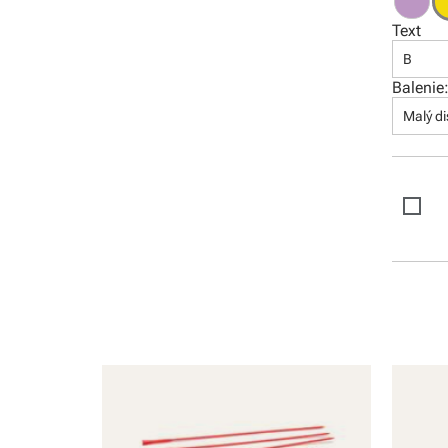
Software
Text
B
Balenie
Malý di