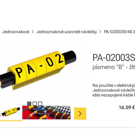
ight
chevron_right
chevron_right
Jednoznakové
Jednoznakové uzavreté návlečky
PA-02003SV40.
PA-02003S
písmeno "B" - žl
Na použitie v elektric
Jednoznakové návlečky 
ešte nezapojené káble b
16.59 €
chevron_right