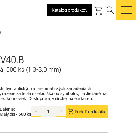
shopping_cart
search
Katalóg produktov
me
B
V40.B
tá, 500 ks (1,3-3,0 mm)
kých, hydraulických a pneumatických zariadeniach.
razené za tepla s celou škálou symbolov, navliekané na
ez koncoviek. Dostupné aj v širokej palete farieb.
Balenie:
shopping_cart
-
+
Pridať do košíka
Malý disk
500 ks