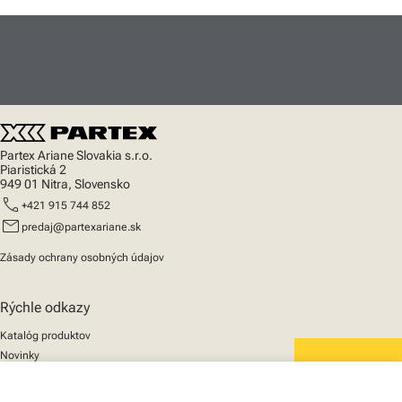
Partex Ariane Slovakia s.r.o.
Piaristická 2
949 01 Nitra, Slovensko
call
+421 915 744 852
mail
predaj@partexariane.sk
Zásady ochrany osobných údajov
Rýchle odkazy
Katalóg produktov
Novinky
Podpora
We mark the future
O nás