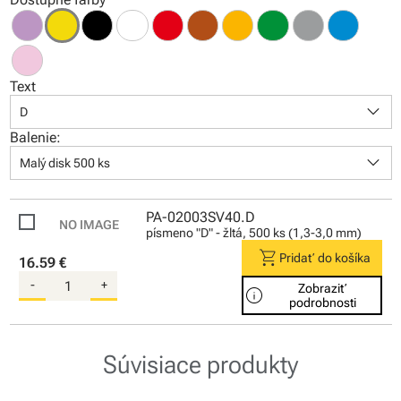
Text
keyboard_arrow_down
D
Balenie:
keyboard_arrow_down
Malý disk 500 ks
PA-02003SV40.D
písmeno "D" - žltá, 500 ks (1,3-3,0 mm)
shopping_cart
Pridať do košíka
16.59 €
-
+
Zobraziť
info
podrobnosti
Súvisiace produkty