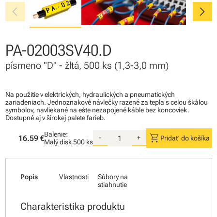
chevron_left
chevron_right
PA-02003SV40.D
písmeno "D" - žltá, 500 ks (1,3-3,0 mm)
Na použitie v elektrických, hydraulických a pneumatických
zariadeniach. Jednoznakové návlečky razené za tepla s celou škálou
symbolov, navliekané na ešte nezapojené káble bez koncoviek.
Dostupné aj v širokej palete farieb.
Balenie:
shopping_cart
16.59 €
-
+
Pridať do košíka
Malý disk
500 ks
Popis
Vlastnosti
Súbory na
stiahnutie
Charakteristika produktu