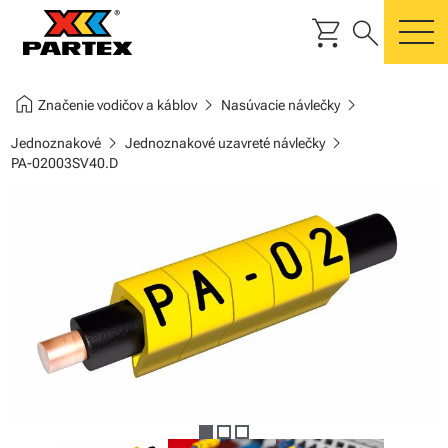
shopping_cart
search
m
home
chevron_right
chevron_right
Značenie vodičov a káblov
Nasúvacie návlečky
chevron_right
chevron_right
Jednoznakové
Jednoznakové uzavreté návlečky
PA-02003SV40.D