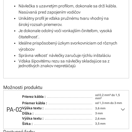
Návlečka s uzavretým profilom, dokonale sa drží kábla.
Nasúvaná pred zapojením vodičov
Unikátny profil je vďaka pružnému tvaru vhodný na
široký rozsah priemerov.
Je dokonale odolný voči vonkajším činiteľom, vysoká
čitateľnosť.
Ideálne prispôsobený úzkym svorkovniciam od rôznych
výrobcov
Správna veľkosť návlečky zaručuje rýchlu inštaláciu
Vďaka šípovitému rezu sa návlečky skladajúce sa z
jednotlivých znakov nepretáčajú
Možnosti produktu
od 0,2 mm² do 1,5
Prierez kábla :
mm²
Priemer kábla :
od 1,3 mm do 3 mm
keyboard_arrow_down
PA-02
Výška textu :
3,6 mm
Dĺžka :
3 mm
Výška textu :
2,6 mm
Šírka :
3,5 mm
Dostupné farby