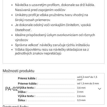
Návlečka s uzavretým profilom, dokonale sa drží kábla.
Nasúvaná pred zapojením vodičov
Unikátny profil je vďaka pružnému tvaru vhodný na
široký rozsah priemerov.
Je dokonale odolný voči vonkajším činiteľom, vysoká
čitateľnosť.
Ideálne prispôsobený úzkym svorkovniciam od rôznych
výrobcov
Správna veľkosť návlečky zaručuje rýchlu inštaláciu
Vďaka šípovitému rezu sa návlečky skladajúce sa z
jednotlivých znakov nepretáčajú
Možnosti produktu
od 0,2 mm² do 1,5
Prierez kábla :
mm²
Priemer kábla :
od 1,3 mm do 3 mm
keyboard_arrow_down
PA-02
Výška textu :
3,6 mm
Dĺžka :
3 mm
Výška textu :
2,6 mm
Šírka :
3,5 mm
Dostupné farby