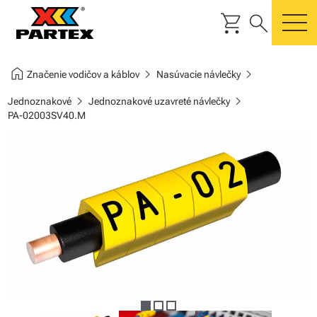
shopping_cart
search
m
home
chevron_right
chevron_right
Značenie vodičov a káblov
Nasúvacie návlečky
chevron_right
chevron_right
Jednoznakové
Jednoznakové uzavreté návlečky
PA-02003SV40.M