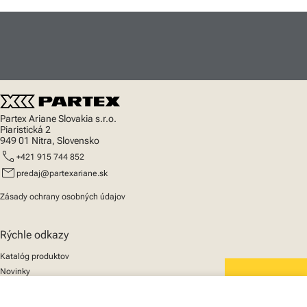
Partex Ariane Slovakia s.r.o.
Piaristická 2
949 01 Nitra, Slovensko
call
+421 915 744 852
mail
predaj@partexariane.sk
Zásady ochrany osobných údajov
Rýchle odkazy
Katalóg produktov
Novinky
Podpora
We mark the future
O nás