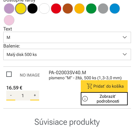
Text
keyboard_arrow_down
M
Balenie:
keyboard_arrow_down
Malý disk 500 ks
PA-02003SV40.M
písmeno "M" - žltá, 500 ks (1,3-3,0 mm)
shopping_cart
Pridať do košíka
16.59 €
-
+
Zobraziť
info
podrobnosti
Súvisiace produkty