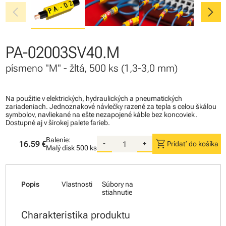
chevron_left
chevron_right
PA-02003SV40.M
písmeno "M" - žltá, 500 ks (1,3-3,0 mm)
Na použitie v elektrických, hydraulických a pneumatických
zariadeniach. Jednoznakové návlečky razené za tepla s celou škálou
symbolov, navliekané na ešte nezapojené káble bez koncoviek.
Dostupné aj v širokej palete farieb.
Balenie:
shopping_cart
16.59 €
-
+
Pridať do košíka
Malý disk
500 ks
Popis
Vlastnosti
Súbory na
stiahnutie
Charakteristika produktu