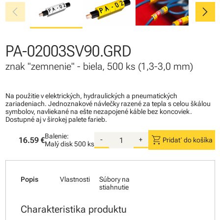
chevron_left
chevron_right
PA-02003SV90.GRD
znak "zemnenie" - biela, 500 ks (1,3-3,0 mm)
Na použitie v elektrických, hydraulických a pneumatických
zariadeniach. Jednoznakové návlečky razené za tepla s celou škálou
symbolov, navliekané na ešte nezapojené káble bez koncoviek.
Dostupné aj v širokej palete farieb.
Balenie:
shopping_cart
16.59 €
-
+
Pridať do košíka
Malý disk
500 ks
Popis
Vlastnosti
Súbory na
stiahnutie
Charakteristika produktu