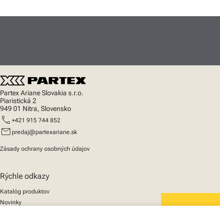
Partex Ariane Slovakia s.r.o.
Piaristická 2
949 01 Nitra, Slovensko
call
+421 915 744 852
mail
predaj@partexariane.sk
Zásady ochrany osobných údajov
Rýchle odkazy
Katalóg produktov
Novinky
Podpora