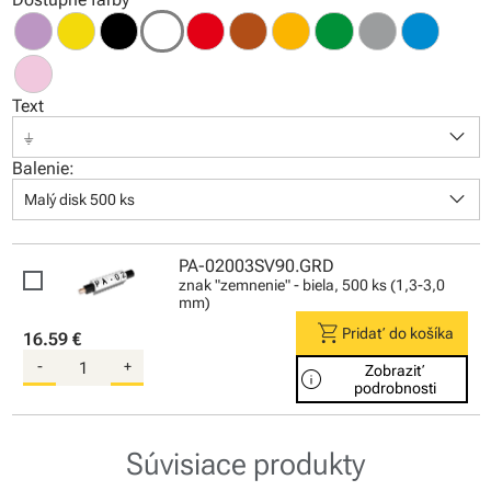
Text
keyboard_arrow_down
⏚
Balenie:
keyboard_arrow_down
Malý disk 500 ks
PA-02003SV90.GRD
znak "zemnenie" - biela, 500 ks (1,3-3,0
mm)
shopping_cart
Pridať do košíka
16.59 €
-
+
Zobraziť
info
podrobnosti
Súvisiace produkty