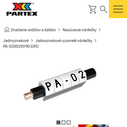
shopping_cart
search
m
home
chevron_right
chevron_right
Značenie vodičov a káblov
Nasúvacie návlečky
chevron_right
chevron_right
Jednoznakové
Jednoznakové uzavreté návlečky
PA-02003SV90.GRD