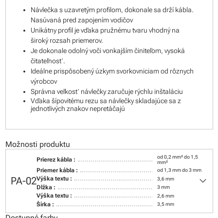
Návlečka s uzavretým profilom, dokonale sa drží kábla.
Nasúvaná pred zapojením vodičov
Unikátny profil je vďaka pružnému tvaru vhodný na
široký rozsah priemerov.
Je dokonale odolný voči vonkajším činiteľom, vysoká
čitateľnosť.
Ideálne prispôsobený úzkym svorkovniciam od rôznych
výrobcov
Správna veľkosť návlečky zaručuje rýchlu inštaláciu
Vďaka šípovitému rezu sa návlečky skladajúce sa z
jednotlivých znakov nepretáčajú
Možnosti produktu
od 0,2 mm² do 1,5
Prierez kábla :
mm²
Priemer kábla :
od 1,3 mm do 3 mm
keyboard_arrow_down
PA-02
Výška textu :
3,6 mm
Dĺžka :
3 mm
Výška textu :
2,6 mm
Šírka :
3,5 mm
Dostupné farby