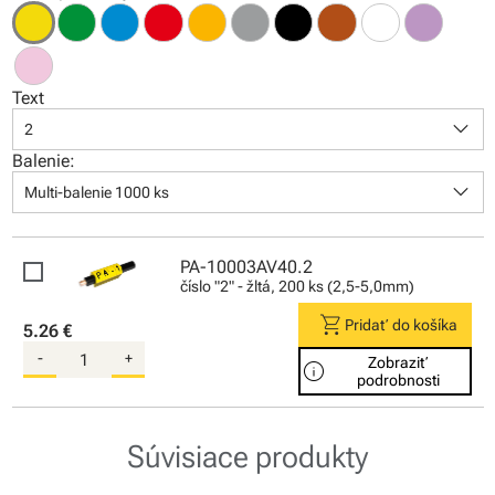
Text
keyboard_arrow_down
2
Balenie:
keyboard_arrow_down
Multi-balenie 1000 ks
PA-10003AV40.2
číslo "2" - žltá, 200 ks (2,5-5,0mm)
shopping_cart
Pridať do košíka
5.26 €
-
+
Zobraziť
info
podrobnosti
Súvisiace produkty