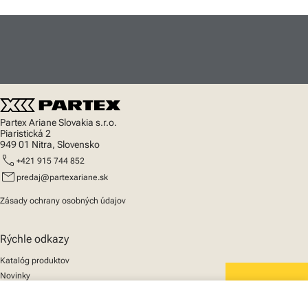
Partex Ariane Slovakia s.r.o.
Piaristická 2
949 01 Nitra, Slovensko
call
+421 915 744 852
mail
predaj@partexariane.sk
Zásady ochrany osobných údajov
Rýchle odkazy
Katalóg produktov
Novinky
Podpora
We mark the future
O nás