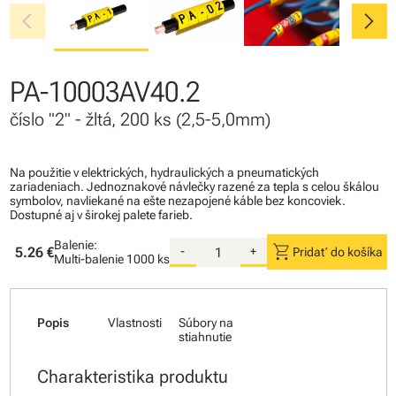
chevron_left
chevron_right
PA-10003AV40.2
číslo "2" - žltá, 200 ks (2,5-5,0mm)
Na použitie v elektrických, hydraulických a pneumatických
zariadeniach. Jednoznakové návlečky razené za tepla s celou škálou
symbolov, navliekané na ešte nezapojené káble bez koncoviek.
Dostupné aj v širokej palete farieb.
Balenie:
shopping_cart
5.26 €
-
+
Pridať do košíka
Multi-balenie
1000 ks
Popis
Vlastnosti
Súbory na
stiahnutie
Charakteristika produktu