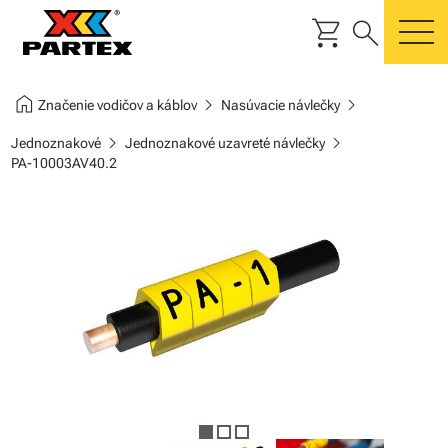
shopping_cart
search
m
home
chevron_right
chevron_right
Značenie vodičov a káblov
Nasúvacie návlečky
chevron_right
chevron_right
Jednoznakové
Jednoznakové uzavreté návlečky
PA-10003AV40.2