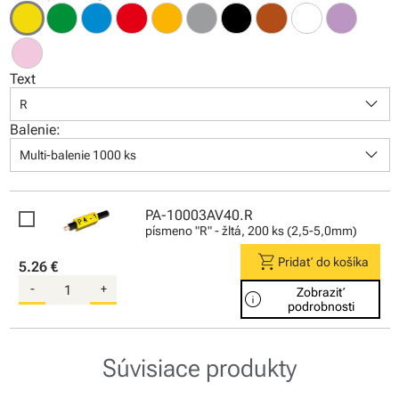
Text
keyboard_arrow_down
R
Balenie:
keyboard_arrow_down
Multi-balenie 1000 ks
PA-10003AV40.R
písmeno "R" - žltá, 200 ks (2,5-5,0mm)
shopping_cart
Pridať do košíka
5.26 €
-
+
Zobraziť
info
podrobnosti
Súvisiace produkty