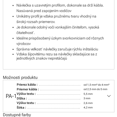
Návlečka s uzavretým profilom, dokonale sa drží kábla.
Nasúvaná pred zapojením vodičov
Unikátny profil je vďaka pružnému tvaru vhodný na
široký rozsah priemerov.
Je dokonale odolný voči vonkajším činiteľom, vysoká
čitateľnosť.
Ideálne prispôsobený úzkym svorkovniciam od rôznych
výrobcov
Správna veľkosť návlečky zaručuje rýchlu inštaláciu
Vďaka šípovitému rezu sa návlečky skladajúce sa z
jednotlivých znakov nepretáčajú
Možnosti produktu
Prierez kábla :
od 1,5 mm² do 4 mm²
Priemer kábla :
od 2,5 mm do 5 mm
keyboard_arrow_down
Výška textu :
5,5 mm
PA-1
Dĺžka :
3 mm
Výška textu :
2,6 mm
Šírka :
4,2 mm
Dostupné farby