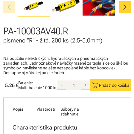
chevron_left
chevron_right
PA-10003AV40.R
písmeno "R" - žltá, 200 ks (2,5-5,0mm)
Na použitie v elektrických, hydraulických a pneumatických
zariadeniach. Jednoznakové návlečky razené za tepla s celou škálou
symbolov, navliekané na ešte nezapojené káble bez koncoviek.
Dostupné aj v širokej palete farieb.
Balenie:
shopping_cart
5.26 €
-
+
Pridať do košíka
Multi-balenie
1000 ks
Popis
Vlastnosti
Súbory na
stiahnutie
Charakteristika produktu