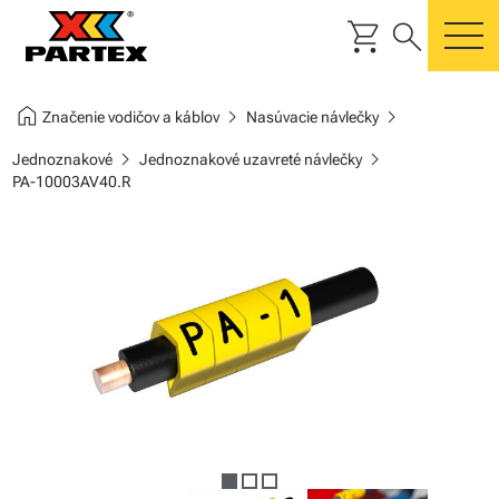
shopping_cart
search
m
home
chevron_right
chevron_right
Značenie vodičov a káblov
Nasúvacie návlečky
chevron_right
chevron_right
Jednoznakové
Jednoznakové uzavreté návlečky
PA-10003AV40.R