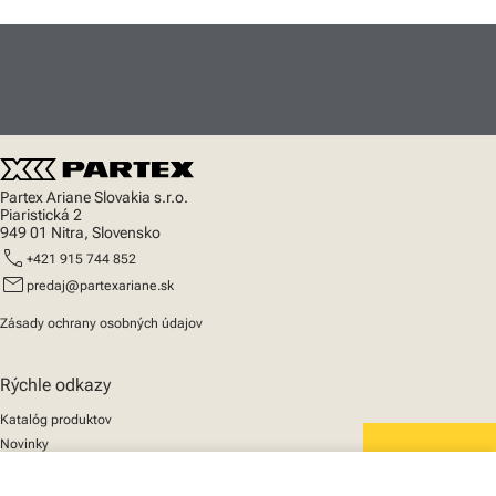
Partex Ariane Slovakia s.r.o.
Piaristická 2
949 01 Nitra, Slovensko
call
+421 915 744 852
mail
predaj@partexariane.sk
Zásady ochrany osobných údajov
Rýchle odkazy
Katalóg produktov
Novinky
Podpora
We mark the future
O nás