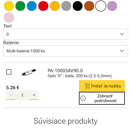
Text
keyboard_arrow_down
0
Balenie:
keyboard_arrow_down
Multi-balenie 1000 ks
PA-10003AV90.0
číslo "0" - biela, 200 ks (2,5-5,0mm)
shopping_cart
Pridať do košíka
5.26 €
-
+
Zobraziť
info
podrobnosti
Súvisiace produkty