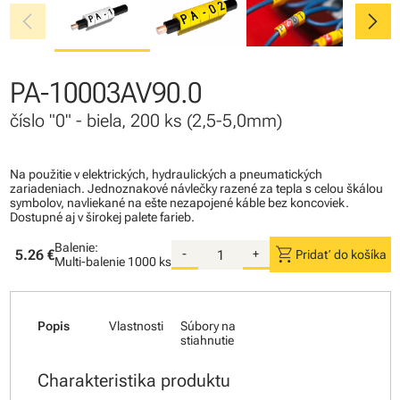
chevron_left
chevron_right
PA-10003AV90.0
číslo "0" - biela, 200 ks (2,5-5,0mm)
Na použitie v elektrických, hydraulických a pneumatických
zariadeniach. Jednoznakové návlečky razené za tepla s celou škálou
symbolov, navliekané na ešte nezapojené káble bez koncoviek.
Dostupné aj v širokej palete farieb.
Balenie:
shopping_cart
5.26 €
-
+
Pridať do košíka
Multi-balenie
1000 ks
Popis
Vlastnosti
Súbory na
stiahnutie
Charakteristika produktu