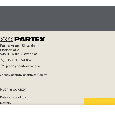
Partex Ariane Slovakia s.r.o.
Piaristická 2
949 01 Nitra, Slovensko
call
+421 915 744 852
mail
predaj@partexariane.sk
Zásady ochrany osobných údajov
Rýchle odkazy
Katalóg produktov
Novinky
Podpora
We mark the future
O nás