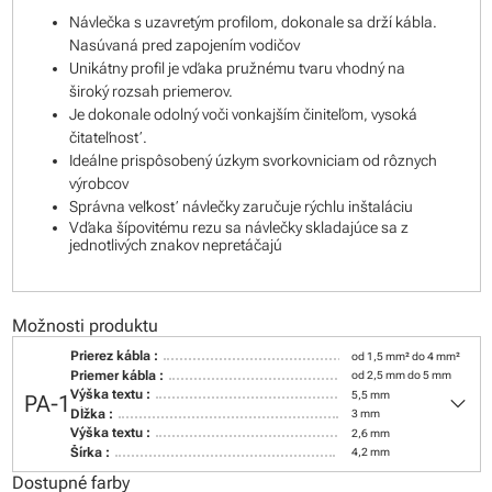
Návlečka s uzavretým profilom, dokonale sa drží kábla.
Nasúvaná pred zapojením vodičov
Unikátny profil je vďaka pružnému tvaru vhodný na
široký rozsah priemerov.
Je dokonale odolný voči vonkajším činiteľom, vysoká
čitateľnosť.
Ideálne prispôsobený úzkym svorkovniciam od rôznych
výrobcov
Správna veľkosť návlečky zaručuje rýchlu inštaláciu
Vďaka šípovitému rezu sa návlečky skladajúce sa z
jednotlivých znakov nepretáčajú
Možnosti produktu
Prierez kábla :
od 1,5 mm² do 4 mm²
Priemer kábla :
od 2,5 mm do 5 mm
keyboard_arrow_down
Výška textu :
5,5 mm
PA-1
Dĺžka :
3 mm
Výška textu :
2,6 mm
Šírka :
4,2 mm
Dostupné farby