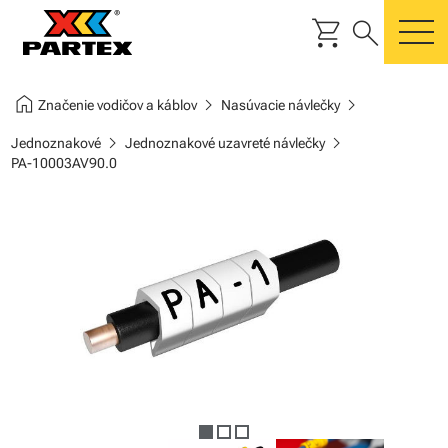
shopping_cart
search
m
home
chevron_right
chevron_right
Značenie vodičov a káblov
Nasúvacie návlečky
chevron_right
chevron_right
Jednoznakové
Jednoznakové uzavreté návlečky
PA-10003AV90.0