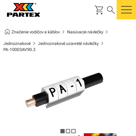
shopping_cart
search
m
home
chevron_right
chevron_right
Značenie vodičov a káblov
Nasúvacie návlečky
chevron_right
chevron_right
Jednoznakové
Jednoznakové uzavreté návlečky
PA-10003AV90.3