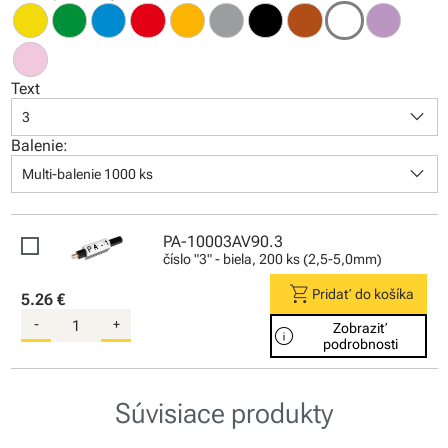
Text
keyboard_arrow_down
3
Balenie:
keyboard_arrow_down
Multi-balenie 1000 ks
PA-10003AV90.3
číslo "3" - biela, 200 ks (2,5-5,0mm)
shopping_cart
Pridať do košíka
5.26 €
-
+
Zobraziť
info
podrobnosti
Súvisiace produkty