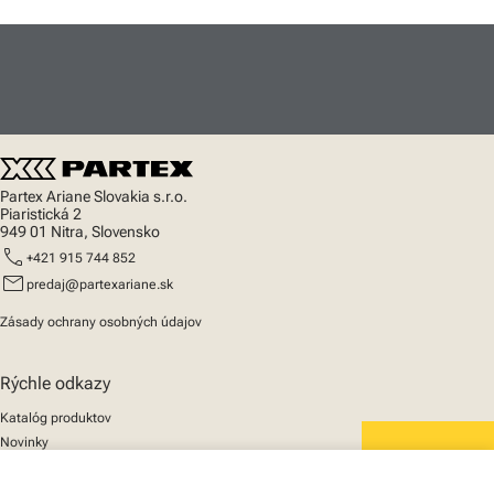
Partex Ariane Slovakia s.r.o.
Piaristická 2
949 01 Nitra, Slovensko
call
+421 915 744 852
mail
predaj@partexariane.sk
Zásady ochrany osobných údajov
Rýchle odkazy
Katalóg produktov
Novinky
Podpora
We mark the future
O nás