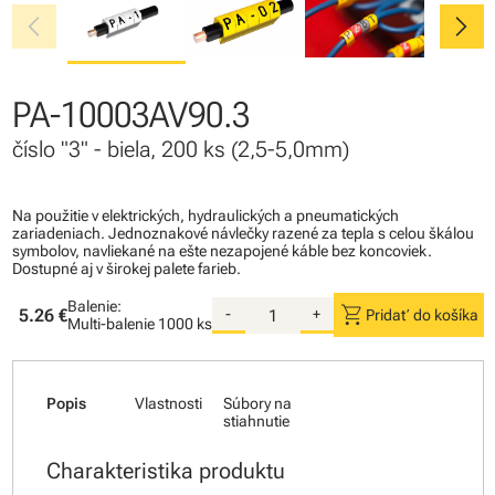
chevron_left
chevron_right
PA-10003AV90.3
číslo "3" - biela, 200 ks (2,5-5,0mm)
Na použitie v elektrických, hydraulických a pneumatických
zariadeniach. Jednoznakové návlečky razené za tepla s celou škálou
symbolov, navliekané na ešte nezapojené káble bez koncoviek.
Dostupné aj v širokej palete farieb.
Balenie:
shopping_cart
5.26 €
-
+
Pridať do košíka
Multi-balenie
1000 ks
Popis
Vlastnosti
Súbory na
stiahnutie
Charakteristika produktu