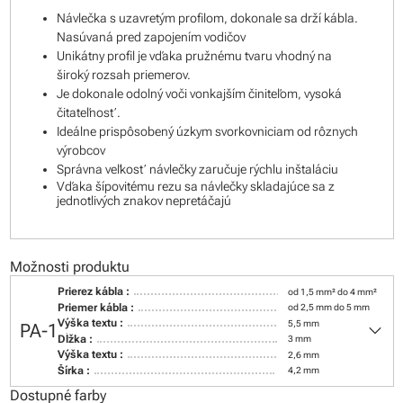
Návlečka s uzavretým profilom, dokonale sa drží kábla.
Nasúvaná pred zapojením vodičov
Unikátny profil je vďaka pružnému tvaru vhodný na
široký rozsah priemerov.
Je dokonale odolný voči vonkajším činiteľom, vysoká
čitateľnosť.
Ideálne prispôsobený úzkym svorkovniciam od rôznych
výrobcov
Správna veľkosť návlečky zaručuje rýchlu inštaláciu
Vďaka šípovitému rezu sa návlečky skladajúce sa z
jednotlivých znakov nepretáčajú
Možnosti produktu
Prierez kábla :
od 1,5 mm² do 4 mm²
Priemer kábla :
od 2,5 mm do 5 mm
keyboard_arrow_down
Výška textu :
5,5 mm
PA-1
Dĺžka :
3 mm
Výška textu :
2,6 mm
Šírka :
4,2 mm
Dostupné farby