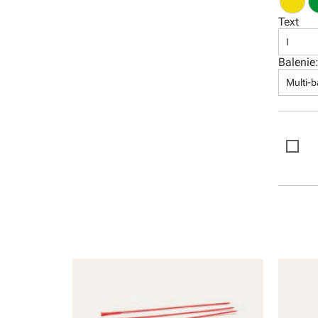
Software
Text
I
Balenie
Multi-b