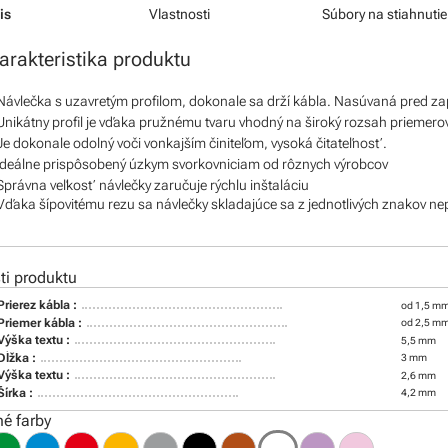
is
Vlastnosti
Súbory na stiahnutie
arakteristika produktu
Návlečka s uzavretým profilom, dokonale sa drží kábla. Nasúvaná pred z
Unikátny profil je vďaka pružnému tvaru vhodný na široký rozsah priemero
Je dokonale odolný voči vonkajším činiteľom, vysoká čitateľnosť.
Ideálne prispôsobený úzkym svorkovniciam od rôznych výrobcov
Správna veľkosť návlečky zaručuje rýchlu inštaláciu
Vďaka šípovitému rezu sa návlečky skladajúce sa z jednotlivých znakov ne
i produktu
Prierez kábla :
od 1,5 mm
Priemer kábla :
od 2,5 m
Výška textu :
5,5 mm
Dĺžka :
3 mm
Výška textu :
2,6 mm
Šírka :
4,2 mm
é farby