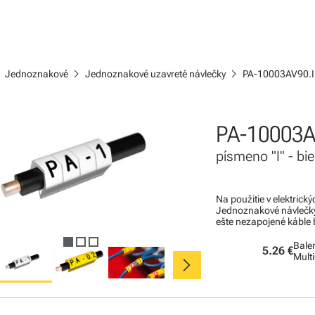
ight
chevron_right
chevron_right
Jednoznakové
Jednoznakové uzavreté návlečky
PA-10003AV90.I
PA-10003A
písmeno "I" - bi
Na použitie v elektric
Jednoznakové návlečky 
ešte nezapojené káble b
Balen
5.26 €
chevron_right
Mult