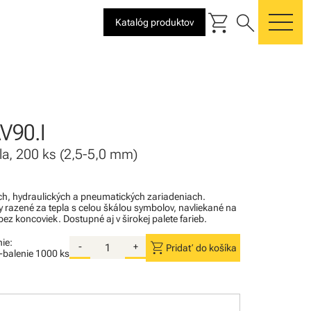
shopping_cart
search
Katalóg produktov
me
V90.I
ela, 200 ks (2,5-5,0 mm)
kých, hydraulických a pneumatických zariadeniach.
razené za tepla s celou škálou symbolov, navliekané na
ez koncoviek. Dostupné aj v širokej palete farieb.
ie:
shopping_cart
-
+
Pridať do košíka
i-balenie
1000 ks