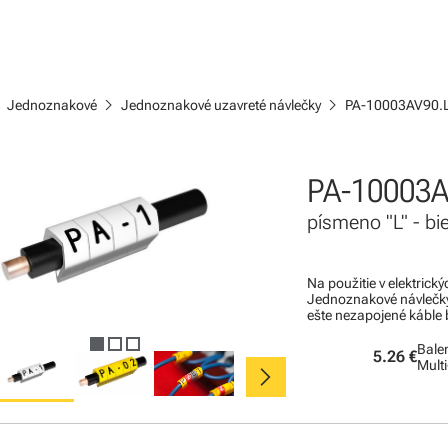
ight
chevron_right
chevron_right
Jednoznakové
Jednoznakové uzavreté návlečky
PA-10003AV90.
PA-10003A
písmeno "L" - bi
Na použitie v elektric
Jednoznakové návlečky 
ešte nezapojené káble b
Balen
5.26 €
chevron_right
Mult