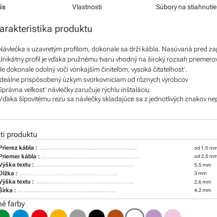
is
Vlastnosti
Súbory na stiahnutie
arakteristika produktu
Návlečka s uzavretým profilom, dokonale sa drží kábla. Nasúvaná pred z
Unikátny profil je vďaka pružnému tvaru vhodný na široký rozsah priemero
Je dokonale odolný voči vonkajším činiteľom, vysoká čitateľnosť.
Ideálne prispôsobený úzkym svorkovniciam od rôznych výrobcov
Správna veľkosť návlečky zaručuje rýchlu inštaláciu
Vďaka šípovitému rezu sa návlečky skladajúce sa z jednotlivých znakov ne
i produktu
Prierez kábla :
od 1,5 mm
Priemer kábla :
od 2,5 m
Výška textu :
5,5 mm
Dĺžka :
3 mm
Výška textu :
2,6 mm
Šírka :
4,2 mm
é farby