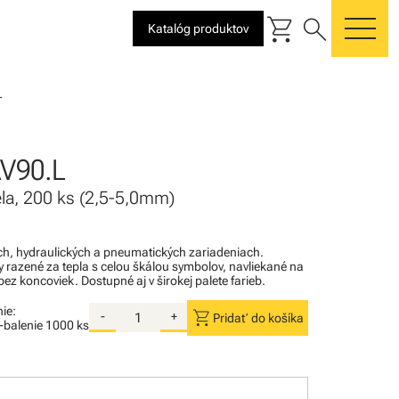
shopping_cart
search
Katalóg produktov
me
L
V90.L
ela, 200 ks (2,5-5,0mm)
kých, hydraulických a pneumatických zariadeniach.
razené za tepla s celou škálou symbolov, navliekané na
ez koncoviek. Dostupné aj v širokej palete farieb.
ie:
shopping_cart
-
+
Pridať do košíka
i-balenie
1000 ks