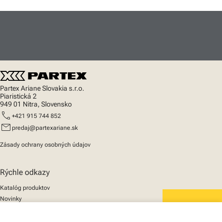
Partex Ariane Slovakia s.r.o.
Piaristická 2
949 01 Nitra, Slovensko
call
+421 915 744 852
mail
predaj@partexariane.sk
Zásady ochrany osobných údajov
Rýchle odkazy
Katalóg produktov
Novinky
Podpora
We mark the future
O nás