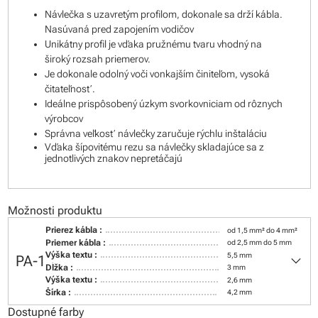
Návlečka s uzavretým profilom, dokonale sa drží kábla.
Nasúvaná pred zapojením vodičov
Unikátny profil je vďaka pružnému tvaru vhodný na
široký rozsah priemerov.
Je dokonale odolný voči vonkajším činiteľom, vysoká
čitateľnosť.
Ideálne prispôsobený úzkym svorkovniciam od rôznych
výrobcov
Správna veľkosť návlečky zaručuje rýchlu inštaláciu
Vďaka šípovitému rezu sa návlečky skladajúce sa z
jednotlivých znakov nepretáčajú
Možnosti produktu
Prierez kábla :
od 1,5 mm² do 4 mm²
Priemer kábla :
od 2,5 mm do 5 mm
keyboard_arrow_down
Výška textu :
5,5 mm
PA-1
Dĺžka :
3 mm
Výška textu :
2,6 mm
Šírka :
4,2 mm
Dostupné farby