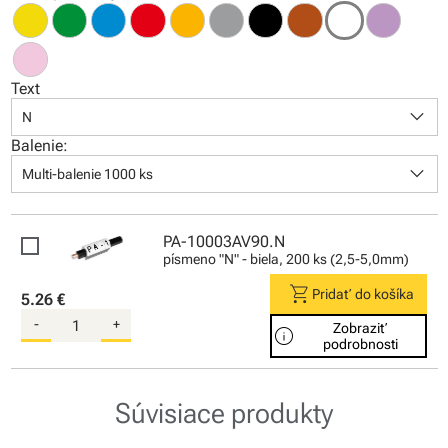
Text
keyboard_arrow_down
N
Balenie:
keyboard_arrow_down
Multi-balenie 1000 ks
PA-10003AV90.N
písmeno "N" - biela, 200 ks (2,5-5,0mm)
shopping_cart
Pridať do košíka
5.26 €
-
+
Zobraziť
info
podrobnosti
Súvisiace produkty