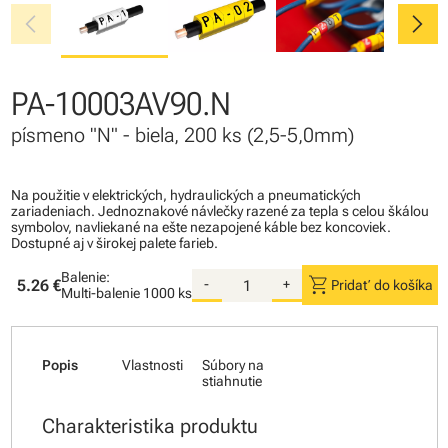
chevron_left
chevron_right
PA-10003AV90.N
písmeno "N" - biela, 200 ks (2,5-5,0mm)
Na použitie v elektrických, hydraulických a pneumatických
zariadeniach. Jednoznakové návlečky razené za tepla s celou škálou
symbolov, navliekané na ešte nezapojené káble bez koncoviek.
Dostupné aj v širokej palete farieb.
Balenie:
shopping_cart
5.26 €
-
+
Pridať do košíka
Multi-balenie
1000 ks
Popis
Vlastnosti
Súbory na
stiahnutie
Charakteristika produktu