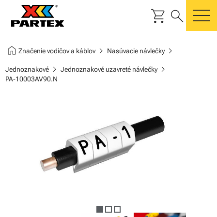
shopping_cart
search
m
home
chevron_right
chevron_right
Značenie vodičov a káblov
Nasúvacie návlečky
chevron_right
chevron_right
Jednoznakové
Jednoznakové uzavreté návlečky
PA-10003AV90.N