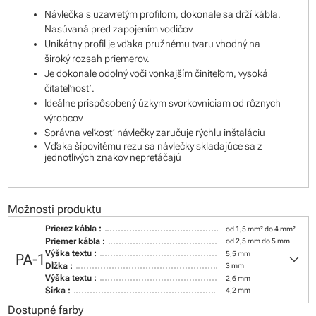
Návlečka s uzavretým profilom, dokonale sa drží kábla.
Nasúvaná pred zapojením vodičov
Unikátny profil je vďaka pružnému tvaru vhodný na
široký rozsah priemerov.
Je dokonale odolný voči vonkajším činiteľom, vysoká
čitateľnosť.
Ideálne prispôsobený úzkym svorkovniciam od rôznych
výrobcov
Správna veľkosť návlečky zaručuje rýchlu inštaláciu
Vďaka šípovitému rezu sa návlečky skladajúce sa z
jednotlivých znakov nepretáčajú
Možnosti produktu
Prierez kábla :
od 1,5 mm² do 4 mm²
Priemer kábla :
od 2,5 mm do 5 mm
keyboard_arrow_down
Výška textu :
5,5 mm
PA-1
Dĺžka :
3 mm
Výška textu :
2,6 mm
Šírka :
4,2 mm
Dostupné farby