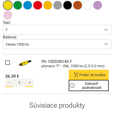
Text
keyboard_arrow_down
F
Balenie:
keyboard_arrow_down
Cievka 1000 ks
PA-10003BV40.F
písmeno "F" - žltá, 1000 ks (2,5-5,0 mm)
shopping_cart
Pridať do košíka
26.39 €
-
+
Zobraziť
info
podrobnosti
Súvisiace produkty