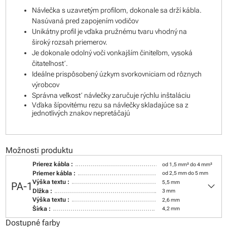
Návlečka s uzavretým profilom, dokonale sa drží kábla.
Nasúvaná pred zapojením vodičov
Unikátny profil je vďaka pružnému tvaru vhodný na
široký rozsah priemerov.
Je dokonale odolný voči vonkajším činiteľom, vysoká
čitateľnosť.
Ideálne prispôsobený úzkym svorkovniciam od rôznych
výrobcov
Správna veľkosť návlečky zaručuje rýchlu inštaláciu
Vďaka šípovitému rezu sa návlečky skladajúce sa z
jednotlivých znakov nepretáčajú
Možnosti produktu
Prierez kábla :
od 1,5 mm² do 4 mm²
Priemer kábla :
od 2,5 mm do 5 mm
keyboard_arrow_down
Výška textu :
5,5 mm
PA-1
Dĺžka :
3 mm
Výška textu :
2,6 mm
Šírka :
4,2 mm
Dostupné farby