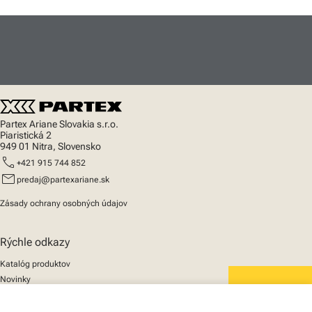
Partex Ariane Slovakia s.r.o.
Piaristická 2
949 01 Nitra, Slovensko
call
+421 915 744 852
mail
predaj@partexariane.sk
Zásady ochrany osobných údajov
Rýchle odkazy
Katalóg produktov
Novinky
Podpora
We mark the future
O nás