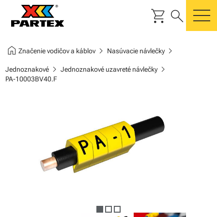
shopping_cart
search
m
home
chevron_right
chevron_right
Značenie vodičov a káblov
Nasúvacie návlečky
chevron_right
chevron_right
Jednoznakové
Jednoznakové uzavreté návlečky
PA-10003BV40.F