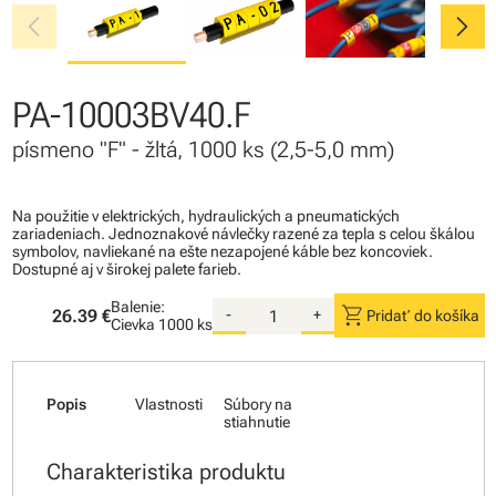
chevron_left
chevron_right
PA-10003BV40.F
písmeno "F" - žltá, 1000 ks (2,5-5,0 mm)
Na použitie v elektrických, hydraulických a pneumatických
zariadeniach. Jednoznakové návlečky razené za tepla s celou škálou
symbolov, navliekané na ešte nezapojené káble bez koncoviek.
Dostupné aj v širokej palete farieb.
Balenie:
shopping_cart
26.39 €
-
+
Pridať do košíka
Cievka
1000 ks
Popis
Vlastnosti
Súbory na
stiahnutie
Charakteristika produktu