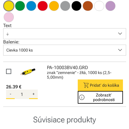
Text
keyboard_arrow_down
⏚
Balenie:
keyboard_arrow_down
Cievka 1000 ks
PA-10003BV40.GRD
znak "zemnenie" - žltá, 1000 ks (2,5-
5,00mm)
shopping_cart
Pridať do košíka
26.39 €
-
+
Zobraziť
info
podrobnosti
Súvisiace produkty