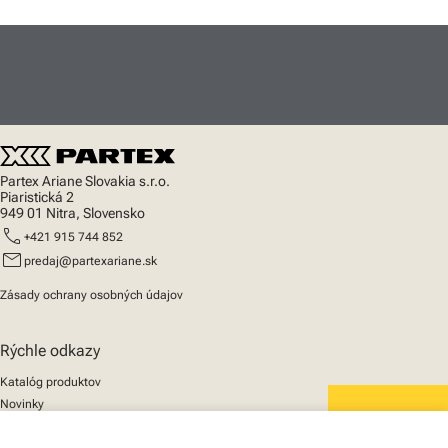
Partex Ariane Slovakia s.r.o.
Piaristická 2
949 01 Nitra, Slovensko
call
+421 915 744 852
mail
predaj@partexariane.sk
Zásady ochrany osobných údajov
Rýchle odkazy
Katalóg produktov
Novinky
Podpora
We mark the future