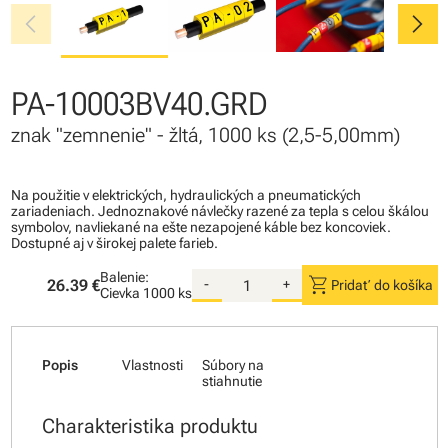
chevron_left
chevron_right
PA-10003BV40.GRD
znak "zemnenie" - žltá, 1000 ks (2,5-5,00mm)
Na použitie v elektrických, hydraulických a pneumatických
zariadeniach. Jednoznakové návlečky razené za tepla s celou škálou
symbolov, navliekané na ešte nezapojené káble bez koncoviek.
Dostupné aj v širokej palete farieb.
Balenie:
shopping_cart
26.39 €
-
+
Pridať do košíka
Cievka
1000 ks
Popis
Vlastnosti
Súbory na
stiahnutie
Charakteristika produktu