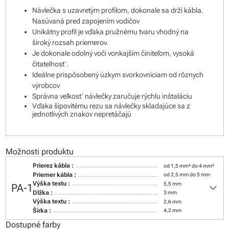
Návlečka s uzavretým profilom, dokonale sa drží kábla.
Nasúvaná pred zapojením vodičov
Unikátny profil je vďaka pružnému tvaru vhodný na
široký rozsah priemerov.
Je dokonale odolný voči vonkajším činiteľom, vysoká
čitateľnosť.
Ideálne prispôsobený úzkym svorkovniciam od rôznych
výrobcov
Správna veľkosť návlečky zaručuje rýchlu inštaláciu
Vďaka šípovitému rezu sa návlečky skladajúce sa z
jednotlivých znakov nepretáčajú
Možnosti produktu
Prierez kábla :
od 1,5 mm² do 4 mm²
Priemer kábla :
od 2,5 mm do 5 mm
keyboard_arrow_down
Výška textu :
5,5 mm
PA-1
Dĺžka :
3 mm
Výška textu :
2,6 mm
Šírka :
4,2 mm
Dostupné farby