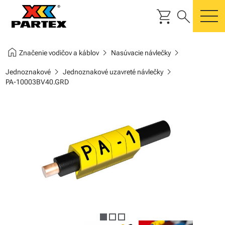
shopping_cart
search
m
home
chevron_right
chevron_right
Značenie vodičov a káblov
Nasúvacie návlečky
chevron_right
chevron_right
Jednoznakové
Jednoznakové uzavreté návlečky
PA-10003BV40.GRD