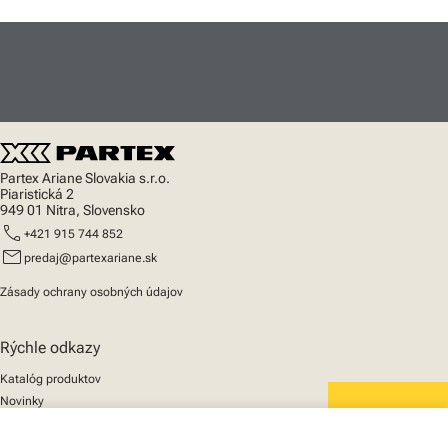
Partex Ariane Slovakia s.r.o.
Piaristická 2
949 01 Nitra, Slovensko
call
+421 915 744 852
mail
predaj@partexariane.sk
Zásady ochrany osobných údajov
Rýchle odkazy
Katalóg produktov
Novinky
Podpora
We mark the future
O nás