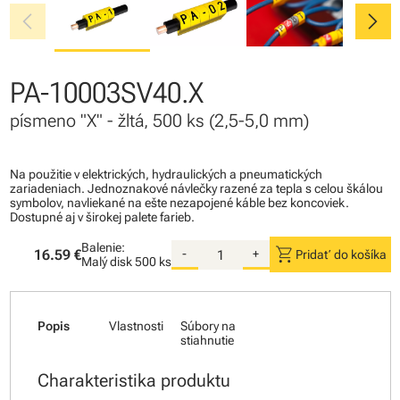
chevron_left
chevron_right
PA-10003SV40.X
písmeno "X" - žltá, 500 ks (2,5-5,0 mm)
Na použitie v elektrických, hydraulických a pneumatických
zariadeniach. Jednoznakové návlečky razené za tepla s celou škálou
symbolov, navliekané na ešte nezapojené káble bez koncoviek.
Dostupné aj v širokej palete farieb.
Balenie:
shopping_cart
16.59 €
-
+
Pridať do košíka
Malý disk
500 ks
Popis
Vlastnosti
Súbory na
stiahnutie
Charakteristika produktu