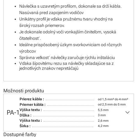
Návlečka s uzavretým profilom, dokonale sa drží kábla.
Nasúvaná pred zapojením vodičov
Unikátny profil je vďaka pružnému tvaru vhodný na
široký rozsah priemerov.
Je dokonale odolný voči vonkajším činiteľom, vysoká
čitateľnosť.
Ideálne prispôsobený úzkym svorkovniciam od rôznych
výrobcov
Správna veľkosť návlečky zaručuje rýchlu inštaláciu
Vďaka šípovitému rezu sa návlečky skladajúce sa z
jednotlivých znakov nepretáčajú
Možnosti produktu
Prierez kábla :
od 1,5 mm² do 4 mm²
Priemer kábla :
od 2,5 mm do 5 mm
keyboard_arrow_down
Výška textu :
5,5 mm
PA-1
Dĺžka :
3 mm
Výška textu :
2,6 mm
Šírka :
4,2 mm
Dostupné farby