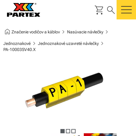
shopping_cart
search
m
home
chevron_right
chevron_right
Značenie vodičov a káblov
Nasúvacie návlečky
chevron_right
chevron_right
Jednoznakové
Jednoznakové uzavreté návlečky
PA-10003SV40.X