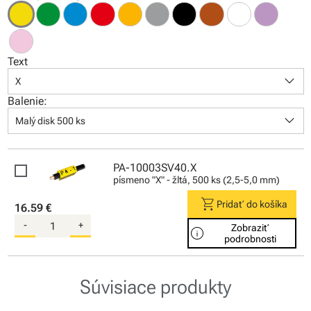
Text
keyboard_arrow_down
X
Balenie:
keyboard_arrow_down
Malý disk 500 ks
PA-10003SV40.X
písmeno "X" - žltá, 500 ks (2,5-5,0 mm)
shopping_cart
Pridať do košíka
16.59 €
-
+
Zobraziť
info
podrobnosti
Súvisiace produkty