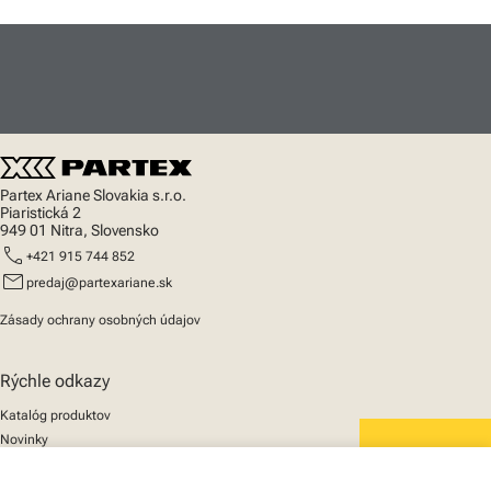
Partex Ariane Slovakia s.r.o.
Piaristická 2
949 01 Nitra, Slovensko
call
+421 915 744 852
mail
predaj@partexariane.sk
Zásady ochrany osobných údajov
Rýchle odkazy
Katalóg produktov
Novinky
Podpora
We mark the future
O nás