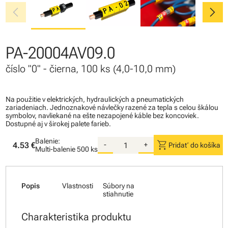
chevron_left
chevron_right
PA-20004AV09.0
číslo "0" - čierna, 100 ks (4,0-10,0 mm)
Na použitie v elektrických, hydraulických a pneumatických
zariadeniach. Jednoznakové návlečky razené za tepla s celou škálou
symbolov, navliekané na ešte nezapojené káble bez koncoviek.
Dostupné aj v širokej palete farieb.
Balenie:
shopping_cart
4.53 €
-
+
Pridať do košíka
Multi-balenie
500 ks
Popis
Vlastnosti
Súbory na
stiahnutie
Charakteristika produktu