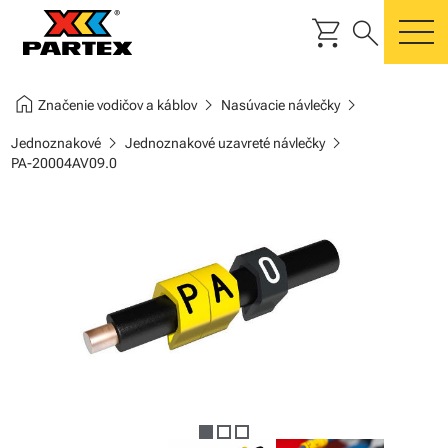
shopping_cart
search
m
home
chevron_right
chevron_right
Značenie vodičov a káblov
Nasúvacie návlečky
chevron_right
chevron_right
Jednoznakové
Jednoznakové uzavreté návlečky
PA-20004AV09.0