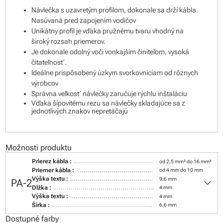
Návlečka s uzavretým profilom, dokonale sa drží kábla.
Nasúvaná pred zapojením vodičov
Unikátny profil je vďaka pružnému tvaru vhodný na
široký rozsah priemerov.
Je dokonale odolný voči vonkajším činiteľom, vysoká
čitateľnosť.
Ideálne prispôsobený úzkym svorkovniciam od rôznych
výrobcov
Správna veľkosť návlečky zaručuje rýchlu inštaláciu
Vďaka šípovitému rezu sa návlečky skladajúce sa z
jednotlivých znakov nepretáčajú
Možnosti produktu
Prierez kábla :
od 2,5 mm² do 16 mm²
Priemer kábla :
od 4 mm do 10 mm
keyboard_arrow_down
Výška textu :
9,6 mm
PA-2
Dĺžka :
4 mm
Výška textu :
4 mm
Šírka :
6,6 mm
Dostupné farby