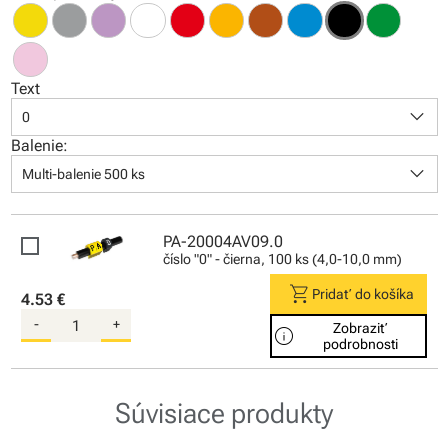
Text
keyboard_arrow_down
0
Balenie:
keyboard_arrow_down
Multi-balenie 500 ks
PA-20004AV09.0
číslo "0" - čierna, 100 ks (4,0-10,0 mm)
shopping_cart
Pridať do košíka
4.53 €
-
+
Zobraziť
info
podrobnosti
Súvisiace produkty