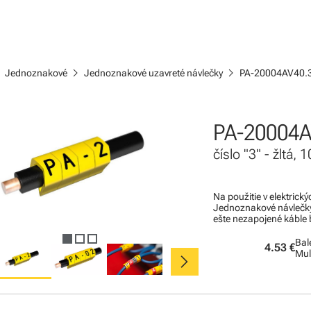
ight
chevron_right
chevron_right
Jednoznakové
Jednoznakové uzavreté návlečky
PA-20004AV40.
PA-20004A
číslo "3" - žltá,
Na použitie v elektric
Jednoznakové návlečky 
ešte nezapojené káble b
Bal
4.53 €
chevron_right
Mul