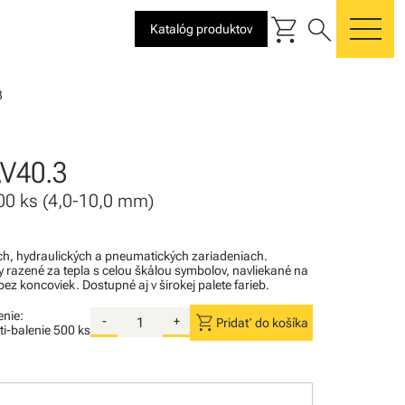
shopping_cart
search
Katalóg produktov
me
3
V40.3
 100 ks (4,0-10,0 mm)
kých, hydraulických a pneumatických zariadeniach.
razené za tepla s celou škálou symbolov, navliekané na
ez koncoviek. Dostupné aj v širokej palete farieb.
enie:
shopping_cart
-
+
Pridať do košíka
ti-balenie
500 ks