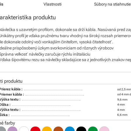
is
Vlastnosti
Súbory na stiahnutie
arakteristika produktu
Návlečka s uzavretým profilom, dokonale sa drží kábla. Nasúvaná pred z
Unikátny profil je vďaka pružnému tvaru vhodný na široký rozsah priemero
Je dokonale odolný voči vonkajším činiteľom, vysoká čitateľnosť.
Ideálne prispôsobený úzkym svorkovniciam od rôznych výrobcov
Správna veľkosť návlečky zaručuje rýchlu inštaláciu
Vďaka šípovitému rezu sa návlečky skladajúce sa z jednotlivých znakov ne
i produktu
Prierez kábla :
od 2,5 mm
Priemer kábla :
od 4 mm 
Výška textu :
9,6 mm
Dĺžka :
4 mm
Výška textu :
4 mm
Šírka :
6,6 mm
é farby