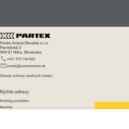
Partex Ariane Slovakia s.r.o.
Piaristická 2
949 01 Nitra, Slovensko
call
+421 915 744 852
mail
predaj@partexariane.sk
Zásady ochrany osobných údajov
Rýchle odkazy
Katalóg produktov
Novinky
Podpora
We mark the future
close
O nás
Váš košík