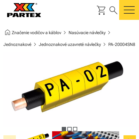
shopping_cart
search
m
home
chevron_right
chevron_right
Značenie vodičov a káblov
Nasúvacie návlečky
chevron_right
chevron_right
Jednoznakové
Jednoznakové uzavreté návlečky
PA-20004SN8