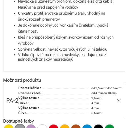
Návlečka s uzavretým profilom, dokonale sa drží kábla.
Nasúvaná pred zapojením vodičov
Unikátny profil je vďaka pružnému tvaru vhodný na
široký rozsah priemerov.
Je dokonale odolný voči vonkajším činiteľom, vysoká
čitateľnosť.
Ideálne prispôsobený úzkym svorkovniciam od rôznych
výrobcov
Správna veľkosť návlečky zaručuje rýchlu inštaláciu
Vďaka šípovitému rezu sa návlečky skladajúce sa z
jednotlivých znakov nepretáčajú
Možnosti produktu
Prierez kábla :
od 2,5 mm² do 16 mm²
Priemer kábla :
od 4 mm do 10 mm
keyboard_arrow_down
Výška textu :
9,6 mm
PA-2
Dĺžka :
4 mm
Výška textu :
4 mm
Šírka :
6,6 mm
Dostupné farby