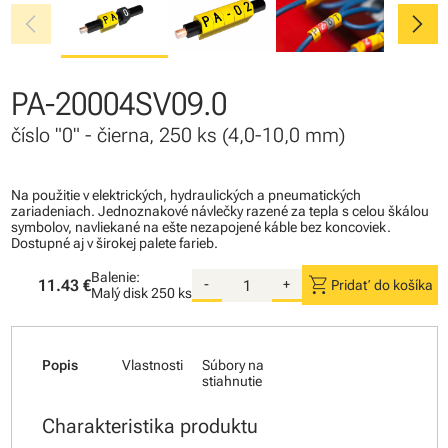
chevron_left
chevron_right
PA-20004SV09.0
číslo "0" - čierna, 250 ks (4,0-10,0 mm)
Na použitie v elektrických, hydraulických a pneumatických
zariadeniach. Jednoznakové návlečky razené za tepla s celou škálou
symbolov, navliekané na ešte nezapojené káble bez koncoviek.
Dostupné aj v širokej palete farieb.
Balenie:
shopping_cart
11.43 €
-
+
Pridať do košíka
Malý disk
250 ks
Popis
Vlastnosti
Súbory na
stiahnutie
Charakteristika produktu