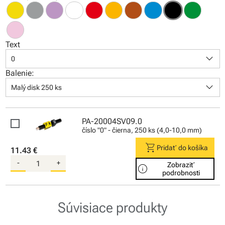
Text
keyboard_arrow_down
0
Balenie:
keyboard_arrow_down
Malý disk 250 ks
PA-20004SV09.0
číslo "0" - čierna, 250 ks (4,0-10,0 mm)
shopping_cart
Pridať do košíka
11.43 €
-
+
Zobraziť
info
podrobnosti
Súvisiace produkty