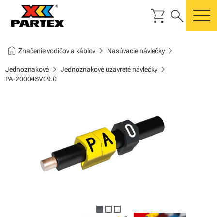
shopping_cart
search
m
home
chevron_right
chevron_right
Značenie vodičov a káblov
Nasúvacie návlečky
chevron_right
chevron_right
Jednoznakové
Jednoznakové uzavreté návlečky
PA-20004SV09.0