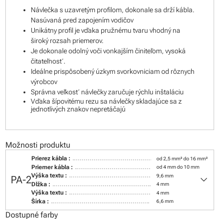
Návlečka s uzavretým profilom, dokonale sa drží kábla.
Nasúvaná pred zapojením vodičov
Unikátny profil je vďaka pružnému tvaru vhodný na
široký rozsah priemerov.
Je dokonale odolný voči vonkajším činiteľom, vysoká
čitateľnosť.
Ideálne prispôsobený úzkym svorkovniciam od rôznych
výrobcov
Správna veľkosť návlečky zaručuje rýchlu inštaláciu
Vďaka šípovitému rezu sa návlečky skladajúce sa z
jednotlivých znakov nepretáčajú
Možnosti produktu
Prierez kábla :
od 2,5 mm² do 16 mm²
Priemer kábla :
od 4 mm do 10 mm
keyboard_arrow_down
Výška textu :
9,6 mm
PA-2
Dĺžka :
4 mm
Výška textu :
4 mm
Šírka :
6,6 mm
Dostupné farby