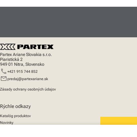
Partex Ariane Slovakia s.r.o.
Piaristická 2
949 01 Nitra, Slovensko
call
+421 915 744 852
mail
predaj@partexariane.sk
Zásady ochrany osobných údajov
Rýchle odkazy
Katalóg produktov
Novinky
Podpora
We mark the future
O nás