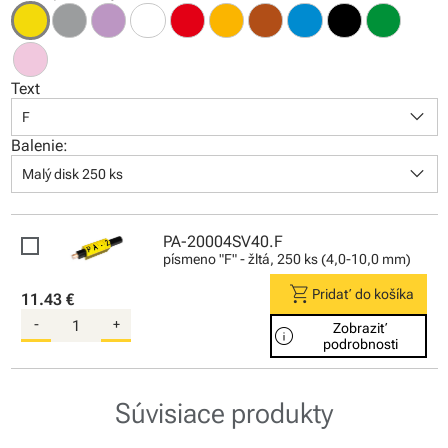
Text
keyboard_arrow_down
F
Balenie:
keyboard_arrow_down
Malý disk 250 ks
PA-20004SV40.F
písmeno "F" - žltá, 250 ks (4,0-10,0 mm)
shopping_cart
Pridať do košíka
11.43 €
-
+
Zobraziť
info
podrobnosti
Súvisiace produkty