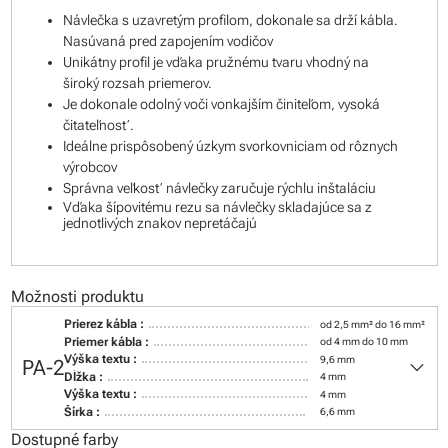
Návlečka s uzavretým profilom, dokonale sa drží kábla.
Nasúvaná pred zapojením vodičov
Unikátny profil je vďaka pružnému tvaru vhodný na
široký rozsah priemerov.
Je dokonale odolný voči vonkajším činiteľom, vysoká
čitateľnosť.
Ideálne prispôsobený úzkym svorkovniciam od rôznych
výrobcov
Správna veľkosť návlečky zaručuje rýchlu inštaláciu
Vďaka šípovitému rezu sa návlečky skladajúce sa z
jednotlivých znakov nepretáčajú
Možnosti produktu
Prierez kábla :
od 2,5 mm² do 16 mm²
Priemer kábla :
od 4 mm do 10 mm
keyboard_arrow_down
Výška textu :
9,6 mm
PA-2
Dĺžka :
4 mm
Výška textu :
4 mm
Šírka :
6,6 mm
Dostupné farby