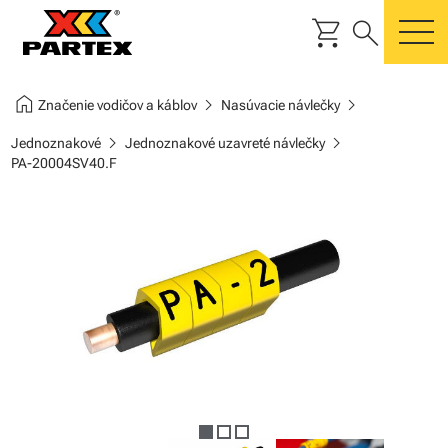
shopping_cart
search
m
home
chevron_right
chevron_right
Značenie vodičov a káblov
Nasúvacie návlečky
chevron_right
chevron_right
Jednoznakové
Jednoznakové uzavreté návlečky
PA-20004SV40.F