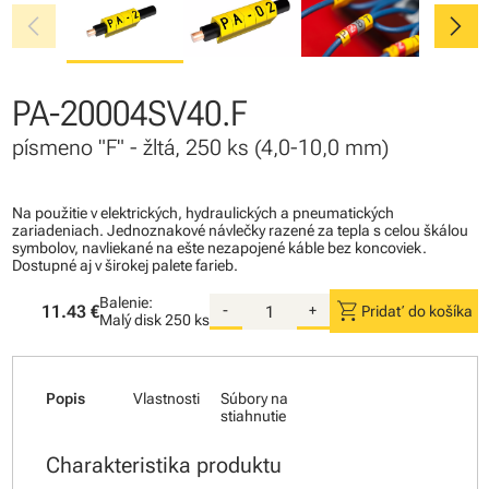
chevron_left
chevron_right
PA-20004SV40.F
písmeno "F" - žltá, 250 ks (4,0-10,0 mm)
Na použitie v elektrických, hydraulických a pneumatických
zariadeniach. Jednoznakové návlečky razené za tepla s celou škálou
symbolov, navliekané na ešte nezapojené káble bez koncoviek.
Dostupné aj v širokej palete farieb.
Balenie:
shopping_cart
11.43 €
-
+
Pridať do košíka
Malý disk
250 ks
Popis
Vlastnosti
Súbory na
stiahnutie
Charakteristika produktu