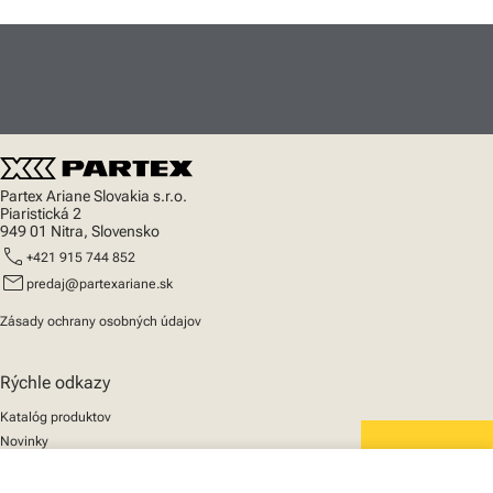
Partex Ariane Slovakia s.r.o.
Piaristická 2
949 01 Nitra, Slovensko
call
+421 915 744 852
mail
predaj@partexariane.sk
Zásady ochrany osobných údajov
Rýchle odkazy
Katalóg produktov
Novinky
Podpora
We mark the future
O nás