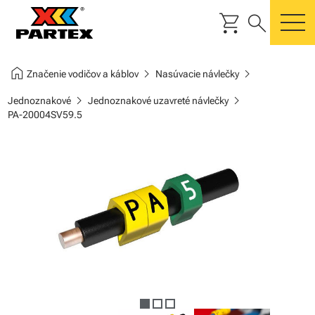
shopping_cart
search
m
home
chevron_right
chevron_right
Značenie vodičov a káblov
Nasúvacie návlečky
chevron_right
chevron_right
Jednoznakové
Jednoznakové uzavreté návlečky
PA-20004SV59.5