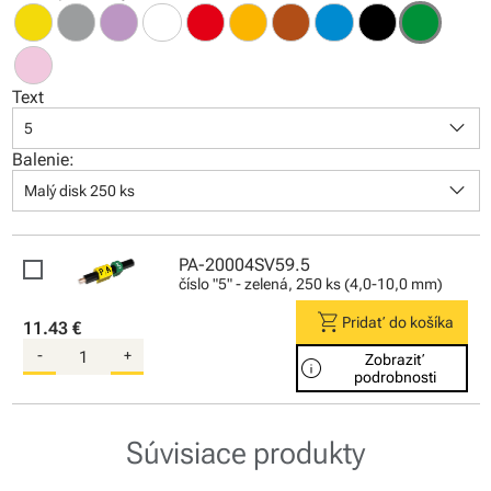
Text
keyboard_arrow_down
5
Balenie:
keyboard_arrow_down
Malý disk 250 ks
PA-20004SV59.5
číslo "5" - zelená, 250 ks (4,0-10,0 mm)
shopping_cart
Pridať do košíka
11.43 €
-
+
Zobraziť
info
podrobnosti
Súvisiace produkty