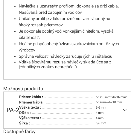
Návlečka s uzavretým profilom, dokonale sa drží kábla.
Nasúvaná pred zapojením vodičov
Unikátny profil je vďaka pružnému tvaru vhodný na
široký rozsah priemerov.
Je dokonale odolný voči vonkajším činiteľom, vysoká
čitateľnosť.
Ideálne prispôsobený úzkym svorkovniciam od rôznych
výrobcov
Správna veľkosť návlečky zaručuje rýchlu inštaláciu
Vďaka šípovitému rezu sa návlečky skladajúce sa z
jednotlivých znakov nepretáčajú
Možnosti produktu
Prierez kábla :
od 2,5 mm² do 16 mm²
Priemer kábla :
od 4 mm do 10 mm
keyboard_arrow_down
Výška textu :
9,6 mm
PA-2
Dĺžka :
4 mm
Výška textu :
4 mm
Šírka :
6,6 mm
Dostupné farby