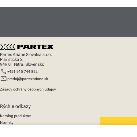
Partex Ariane Slovakia s.r.o.
Piaristická 2
949 01 Nitra, Slovensko
call
+421 915 744 852
mail
predaj@partexariane.sk
Zásady ochrany osobných údajov
Rýchle odkazy
Katalóg produktov
Novinky
Podpora
We mark the future
O nás