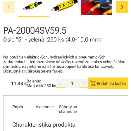
chevron_left
chevron_right
PA-20004SV59.5
číslo "5" - zelená, 250 ks (4,0-10,0 mm)
Na použitie v elektrických, hydraulických a pneumatických
zariadeniach. Jednoznakové návlečky razené za tepla s celou škálou
symbolov, navliekané na ešte nezapojené káble bez koncoviek.
Dostupné aj v širokej palete farieb.
Balenie:
shopping_cart
11.43 €
-
+
Pridať do košíka
Malý disk
250 ks
Popis
Vlastnosti
Súbory na
stiahnutie
Charakteristika produktu