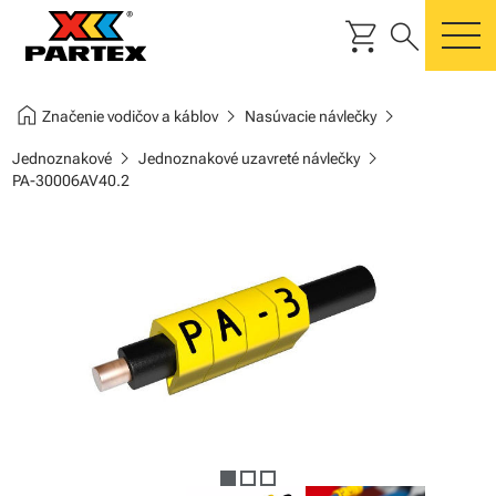
shopping_cart
search
m
home
chevron_right
chevron_right
Značenie vodičov a káblov
Nasúvacie návlečky
chevron_right
chevron_right
Jednoznakové
Jednoznakové uzavreté návlečky
PA-30006AV40.2