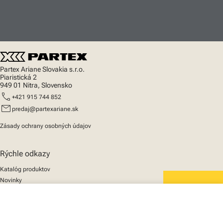
Partex Ariane Slovakia s.r.o.
Piaristická 2
949 01 Nitra, Slovensko
call
+421 915 744 852
mail
predaj@partexariane.sk
Zásady ochrany osobných údajov
Rýchle odkazy
Katalóg produktov
Novinky
Podpora
We mark the future
close
O nás
Váš košík
© 2025 Partex Marking Systems