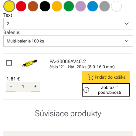
Text
keyboard_arrow_down
2
Balenie:
keyboard_arrow_down
Multi-balenie 100 ks
PA-30006AV40.2
číslo "2" - žltá, 20 ks (8,0-16,0 mm)
shopping_cart
Pridať do košíka
1.81 €
-
+
Zobraziť
info
podrobnosti
Súvisiace produkty