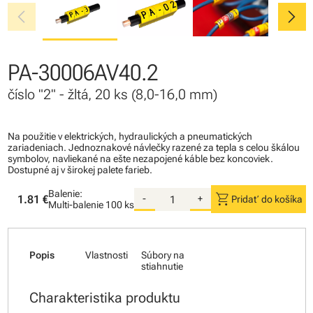
chevron_left
chevron_right
PA-30006AV40.2
číslo "2" - žltá, 20 ks (8,0-16,0 mm)
Na použitie v elektrických, hydraulických a pneumatických
zariadeniach. Jednoznakové návlečky razené za tepla s celou škálou
symbolov, navliekané na ešte nezapojené káble bez koncoviek.
Dostupné aj v širokej palete farieb.
Balenie:
shopping_cart
1.81 €
-
+
Pridať do košíka
Multi-balenie
100 ks
Popis
Vlastnosti
Súbory na
stiahnutie
Charakteristika produktu