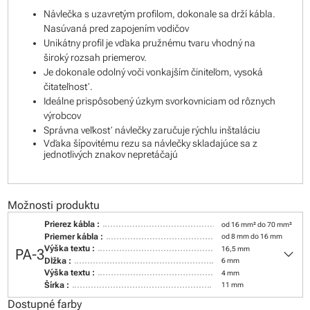
Návlečka s uzavretým profilom, dokonale sa drží kábla.
Nasúvaná pred zapojením vodičov
Unikátny profil je vďaka pružnému tvaru vhodný na
široký rozsah priemerov.
Je dokonale odolný voči vonkajším činiteľom, vysoká
čitateľnosť.
Ideálne prispôsobený úzkym svorkovniciam od rôznych
výrobcov
Správna veľkosť návlečky zaručuje rýchlu inštaláciu
Vďaka šípovitému rezu sa návlečky skladajúce sa z
jednotlivých znakov nepretáčajú
Možnosti produktu
Prierez kábla :
od 16 mm² do 70 mm²
Priemer kábla :
od 8 mm do 16 mm
keyboard_arrow_down
Výška textu :
16,5 mm
PA-3
Dĺžka :
6 mm
Výška textu :
4 mm
Šírka :
11 mm
Dostupné farby