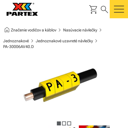
shopping_cart
search
m
home
chevron_right
chevron_right
Značenie vodičov a káblov
Nasúvacie návlečky
chevron_right
chevron_right
Jednoznakové
Jednoznakové uzavreté návlečky
PA-30006AV40.D