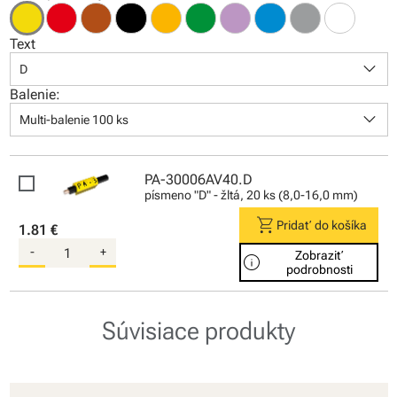
Text
keyboard_arrow_down
D
Balenie:
keyboard_arrow_down
Multi-balenie 100 ks
PA-30006AV40.D
písmeno "D" - žltá, 20 ks (8,0-16,0 mm)
shopping_cart
Pridať do košíka
1.81 €
-
+
Zobraziť
info
podrobnosti
Súvisiace produkty