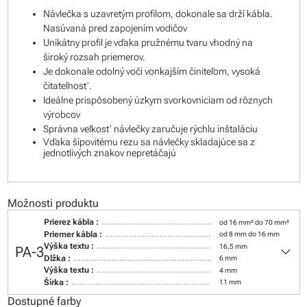
Návlečka s uzavretým profilom, dokonale sa drží kábla.
Nasúvaná pred zapojením vodičov
Unikátny profil je vďaka pružnému tvaru vhodný na
široký rozsah priemerov.
Je dokonale odolný voči vonkajším činiteľom, vysoká
čitateľnosť.
Ideálne prispôsobený úzkym svorkovniciam od rôznych
výrobcov
Správna veľkosť návlečky zaručuje rýchlu inštaláciu
Vďaka šípovitému rezu sa návlečky skladajúce sa z
jednotlivých znakov nepretáčajú
Možnosti produktu
Prierez kábla :
od 16 mm² do 70 mm²
Priemer kábla :
od 8 mm do 16 mm
keyboard_arrow_down
Výška textu :
16,5 mm
PA-3
Dĺžka :
6 mm
Výška textu :
4 mm
Šírka :
11 mm
Dostupné farby