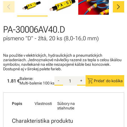
chevron_left
chevron_right
PA-30006AV40.D
písmeno "D" - žltá, 20 ks (8,0-16,0 mm)
Na použitie v elektrických, hydraulických a pneumatických
zariadeniach. Jednoznakové návlečky razené za tepla s celou škálou
symbolov, navliekané na ešte nezapojené káble bez koncoviek.
Dostupné aj v širokej palete farieb.
Balenie:
shopping_cart
1.81 €
-
+
Pridať do košíka
Multi-balenie
100 ks
Popis
Vlastnosti
Súbory na
stiahnutie
Charakteristika produktu