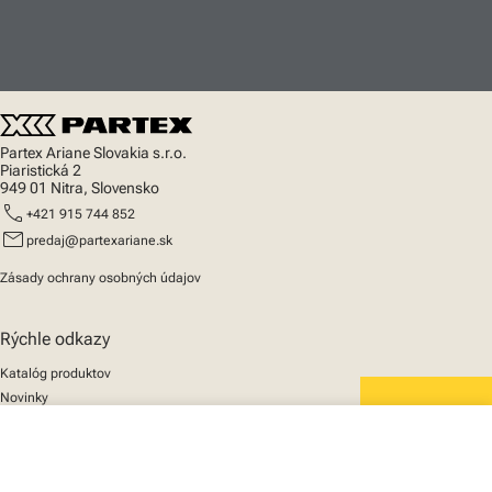
Partex Ariane Slovakia s.r.o.
Piaristická 2
949 01 Nitra, Slovensko
call
+421 915 744 852
mail
predaj@partexariane.sk
Zásady ochrany osobných údajov
Rýchle odkazy
Katalóg produktov
Novinky
Podpora
We mark the future
close
O nás
Váš košík
© 2025 Partex Marking Systems