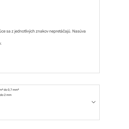
úce sa z jednotlivých znakov nepretáčajú. Nasúva
v.
m² do 0,7 mm²
 do 2 mm
keyboard_arrow_down