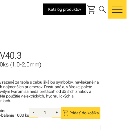
shopping_cart
search
Katalóg produktov
me
V40.3
 200ks (1,0-2,0mm)
razené za tepla s celou škálou symbolov, navliekané na
ch najmenších priemerov. Dostupné aj v širokej palete
povitým tvarom sa nedá pretáčať od ďalších znakov a
 Na použitie v elektrických, hydraulických a
niach.
ie:
shopping_cart
-
+
Pridať do košíka
i-balenie
1000 ks