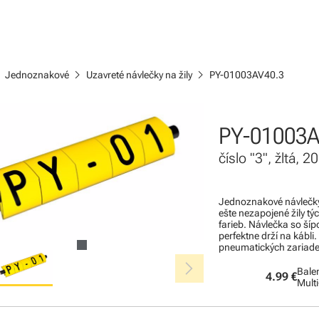
ight
chevron_right
chevron_right
Jednoznakové
Uzavreté návlečky na žily
PY-01003AV40.3
PY-01003A
číslo "3", žltá,
Jednoznakové návlečky 
ešte nezapojené žily tý
farieb. Návlečka so ší
perfektne drží na kábli.
pneumatických zariade
chevron_right
Balen
4.99 €
Mult