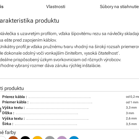
is
Vlastnosti
Súbory na stiahnutie
arakteristika produktu
Návlečka s uzavretým profilom, vďaka šípovitému rezu sa návlečky skladaj
sa ešte pred zapojením káblov.
Unikátny profil je vďaka pružnému tvaru vhodný na široký rozsah priemero
Je dokonale odolný voči vonkajším činiteľom, vysoká čitateľnosť.
Ideálne prispôsobený úzkym svorkovniciam od rôznych výrobcov.
Vhodne vybraný rozmer dáva záruku rýchlej inštalácie.
i produktu
Prierez kábla :
od 0,2 m
Priemer kábla :
od 1 mm
Výška textu :
3,3 mm
1
Dĺžka :
3 mm
Výška textu :
2,6 mm
Šírka :
3,5 mm
é farby