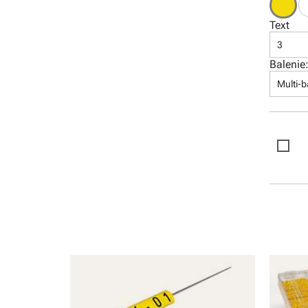
Software
Text
3
Balenie
Multi-b