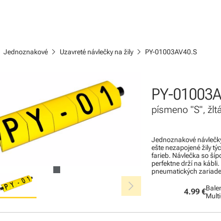
ight
chevron_right
chevron_right
Jednoznakové
Uzavreté návlečky na žily
PY-01003AV40.S
PY-01003A
písmeno "S", žl
Jednoznakové návlečky 
ešte nezapojené žily tý
farieb. Návlečka so ší
perfektne drží na kábli.
pneumatických zariade
chevron_right
Balen
4.99 €
Mult