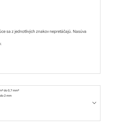
úce sa z jednotlivých znakov nepretáčajú. Nasúva
v.
m² do 0,7 mm²
 do 2 mm
keyboard_arrow_down