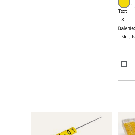
Software
Text
S
Balenie
Multi-b