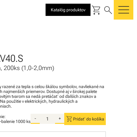
shopping_cart
search
Katalóg produktov
me
V40.S
tá, 200ks (1,0-2,0mm)
razené za tepla s celou škálou symbolov, navliekané na
ch najmenších priemerov. Dostupné aj v širokej palete
povitým tvarom sa nedá pretáčať od ďalších znakov a
 Na použitie v elektrických, hydraulických a
niach.
ie:
shopping_cart
-
+
Pridať do košíka
i-balenie
1000 ks