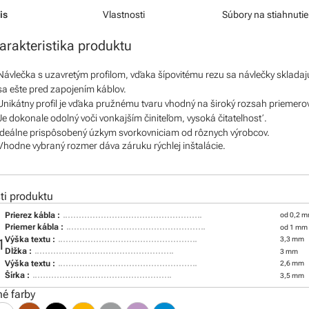
is
Vlastnosti
Súbory na stiahnutie
arakteristika produktu
Návlečka s uzavretým profilom, vďaka šípovitému rezu sa návlečky skladaj
sa ešte pred zapojením káblov.
Unikátny profil je vďaka pružnému tvaru vhodný na široký rozsah priemero
Je dokonale odolný voči vonkajším činiteľom, vysoká čitateľnosť.
Ideálne prispôsobený úzkym svorkovniciam od rôznych výrobcov.
Vhodne vybraný rozmer dáva záruku rýchlej inštalácie.
i produktu
Prierez kábla :
od 0,2 m
Priemer kábla :
od 1 mm
Výška textu :
3,3 mm
1
Dĺžka :
3 mm
Výška textu :
2,6 mm
Šírka :
3,5 mm
é farby