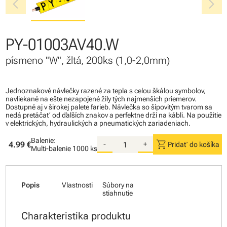
chevron_left
chevron_right
PY-01003AV40.W
písmeno "W", žltá, 200ks (1,0-2,0mm)
Jednoznakové návlečky razené za tepla s celou škálou symbolov,
navliekané na ešte nezapojené žily tých najmenších priemerov.
Dostupné aj v širokej palete farieb. Návlečka so šípovitým tvarom sa
nedá pretáčať od ďalších znakov a perfektne drží na kábli. Na použitie
v elektrických, hydraulických a pneumatických zariadeniach.
Balenie:
shopping_cart
4.99 €
-
+
Pridať do košíka
Multi-balenie
1000 ks
Popis
Vlastnosti
Súbory na
stiahnutie
Charakteristika produktu