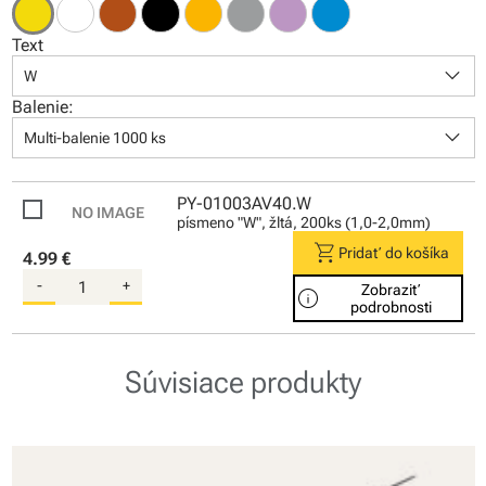
Text
keyboard_arrow_down
W
Balenie:
keyboard_arrow_down
Multi-balenie 1000 ks
PY-01003AV40.W
písmeno "W", žltá, 200ks (1,0-2,0mm)
shopping_cart
Pridať do košíka
4.99 €
-
+
Zobraziť
info
podrobnosti
Súvisiace produkty