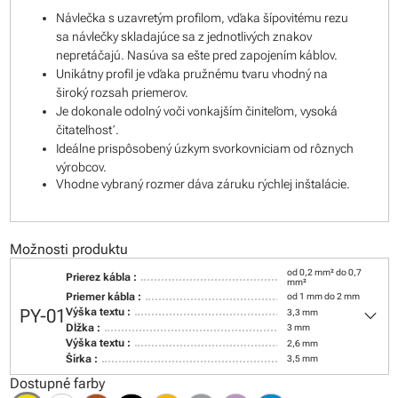
Návlečka s uzavretým profilom, vďaka šípovitému rezu
sa návlečky skladajúce sa z jednotlivých znakov
nepretáčajú. Nasúva sa ešte pred zapojením káblov.
Unikátny profil je vďaka pružnému tvaru vhodný na
široký rozsah priemerov.
Je dokonale odolný voči vonkajším činiteľom, vysoká
čitateľnosť.
Ideálne prispôsobený úzkym svorkovniciam od rôznych
výrobcov.
Vhodne vybraný rozmer dáva záruku rýchlej inštalácie.
Možnosti produktu
od 0,2 mm² do 0,7
Prierez kábla :
mm²
Priemer kábla :
od 1 mm do 2 mm
keyboard_arrow_down
PY-01
Výška textu :
3,3 mm
Dĺžka :
3 mm
Výška textu :
2,6 mm
Šírka :
3,5 mm
Dostupné farby