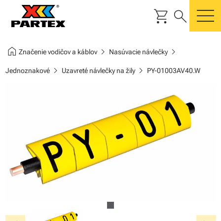
shopping_cart
search
m
home
chevron_right
chevron_right
Značenie vodičov a káblov
Nasúvacie návlečky
chevron_right
chevron_right
Jednoznakové
Uzavreté návlečky na žily
PY-01003AV40.W