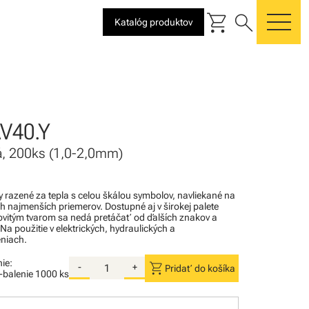
shopping_cart
search
Katalóg produktov
me
V40.Y
tá, 200ks (1,0-2,0mm)
razené za tepla s celou škálou symbolov, navliekané na
ch najmenších priemerov. Dostupné aj v širokej palete
povitým tvarom sa nedá pretáčať od ďalších znakov a
 Na použitie v elektrických, hydraulických a
niach.
ie:
shopping_cart
-
+
Pridať do košíka
i-balenie
1000 ks