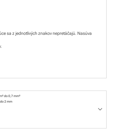
úce sa z jednotlivých znakov nepretáčajú. Nasúva
v.
m² do 0,7 mm²
 do 2 mm
keyboard_arrow_down