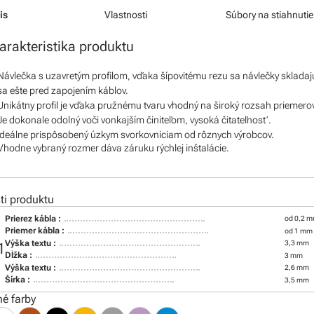
is
Vlastnosti
Súbory na stiahnutie
arakteristika produktu
Návlečka s uzavretým profilom, vďaka šípovitému rezu sa návlečky skladaj
sa ešte pred zapojením káblov.
Unikátny profil je vďaka pružnému tvaru vhodný na široký rozsah priemero
Je dokonale odolný voči vonkajším činiteľom, vysoká čitateľnosť.
Ideálne prispôsobený úzkym svorkovniciam od rôznych výrobcov.
Vhodne vybraný rozmer dáva záruku rýchlej inštalácie.
i produktu
Prierez kábla :
od 0,2 m
Priemer kábla :
od 1 mm
Výška textu :
3,3 mm
1
Dĺžka :
3 mm
Výška textu :
2,6 mm
Šírka :
3,5 mm
é farby