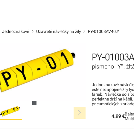
ight
chevron_right
chevron_right
Jednoznakové
Uzavreté návlečky na žily
PY-01003AV40.Y
PY-01003A
písmeno "Y", žl
Jednoznakové návlečky 
ešte nezapojené žily tý
farieb. Návlečka so ší
perfektne drží na kábli.
pneumatických zariade
chevron_right
Balen
4.99 €
Mult