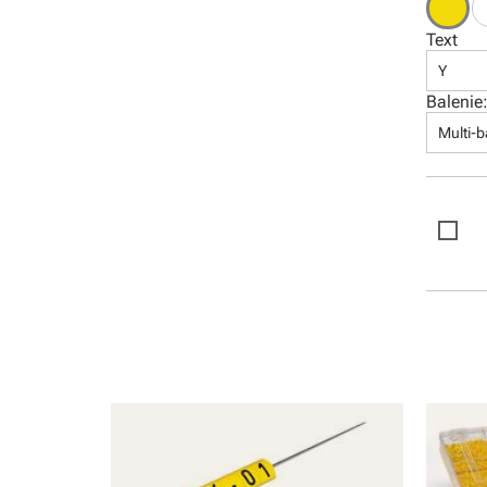
Software
Text
Y
Balenie
Multi-b