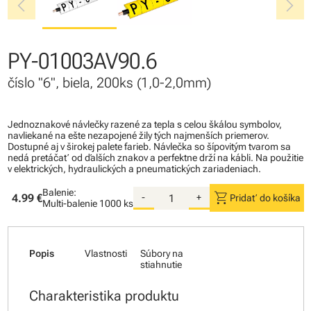
chevron_left
chevron_right
PY-01003AV90.6
číslo "6", biela, 200ks (1,0-2,0mm)
Jednoznakové návlečky razené za tepla s celou škálou symbolov,
navliekané na ešte nezapojené žily tých najmenších priemerov.
Dostupné aj v širokej palete farieb. Návlečka so šípovitým tvarom sa
nedá pretáčať od ďalších znakov a perfektne drží na kábli. Na použitie
v elektrických, hydraulických a pneumatických zariadeniach.
Balenie:
shopping_cart
4.99 €
-
+
Pridať do košíka
Multi-balenie
1000 ks
Popis
Vlastnosti
Súbory na
stiahnutie
Charakteristika produktu