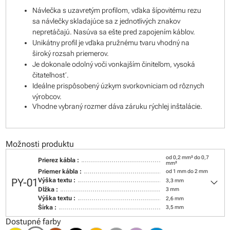
Návlečka s uzavretým profilom, vďaka šípovitému rezu
sa návlečky skladajúce sa z jednotlivých znakov
nepretáčajú. Nasúva sa ešte pred zapojením káblov.
Unikátny profil je vďaka pružnému tvaru vhodný na
široký rozsah priemerov.
Je dokonale odolný voči vonkajším činiteľom, vysoká
čitateľnosť.
Ideálne prispôsobený úzkym svorkovniciam od rôznych
výrobcov.
Vhodne vybraný rozmer dáva záruku rýchlej inštalácie.
Možnosti produktu
od 0,2 mm² do 0,7
Prierez kábla :
mm²
Priemer kábla :
od 1 mm do 2 mm
keyboard_arrow_down
PY-01
Výška textu :
3,3 mm
Dĺžka :
3 mm
Výška textu :
2,6 mm
Šírka :
3,5 mm
Dostupné farby