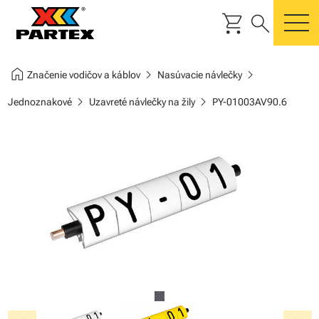
shopping_cart
search
m
home
chevron_right
chevron_right
Značenie vodičov a káblov
Nasúvacie návlečky
chevron_right
chevron_right
Jednoznakové
Uzavreté návlečky na žily
PY-01003AV90.6