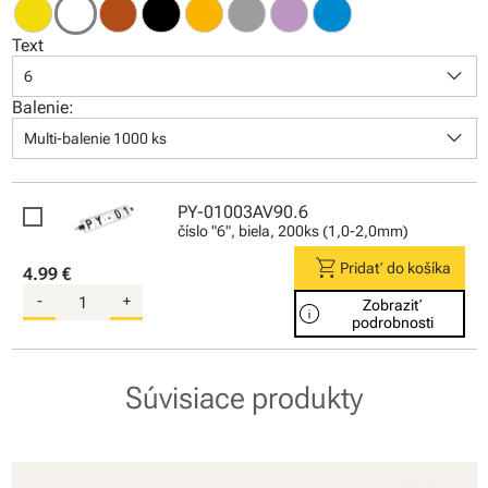
Text
keyboard_arrow_down
6
Balenie:
keyboard_arrow_down
Multi-balenie 1000 ks
PY-01003AV90.6
číslo "6", biela, 200ks (1,0-2,0mm)
shopping_cart
Pridať do košíka
4.99 €
-
+
Zobraziť
info
podrobnosti
Súvisiace produkty