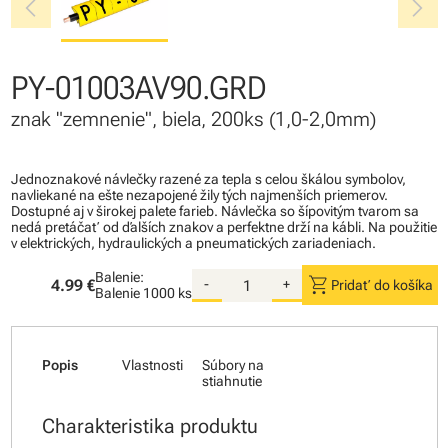
chevron_left
chevron_right
PY-01003AV90.GRD
znak "zemnenie", biela, 200ks (1,0-2,0mm)
Jednoznakové návlečky razené za tepla s celou škálou symbolov,
navliekané na ešte nezapojené žily tých najmenších priemerov.
Dostupné aj v širokej palete farieb. Návlečka so šípovitým tvarom sa
nedá pretáčať od ďalších znakov a perfektne drží na kábli. Na použitie
v elektrických, hydraulických a pneumatických zariadeniach.
Balenie:
shopping_cart
4.99 €
-
+
Pridať do košíka
Balenie
1000 ks
Popis
Vlastnosti
Súbory na
stiahnutie
Charakteristika produktu