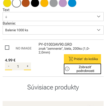
Text
keyboard_arrow_down
⏚
Balenie:
keyboard_arrow_down
Balenie 1000 ks
PY-01003AV90.GRD
znak "zemnenie", biela, 200ks (1,0-
2,0mm)
shopping_cart
Pridať do košíka
4.99 €
-
+
Zobraziť
info
podrobnosti
Súvisiace produkty