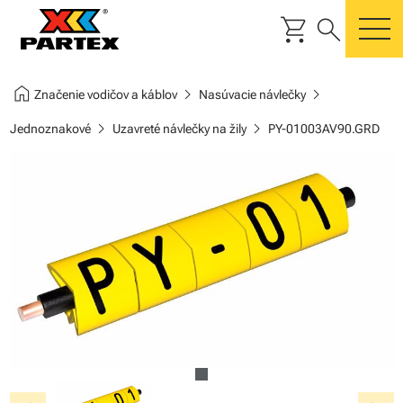
shopping_cart
search
m
home
chevron_right
chevron_right
Značenie vodičov a káblov
Nasúvacie návlečky
chevron_right
chevron_right
Jednoznakové
Uzavreté návlečky na žily
PY-01003AV90.GRD