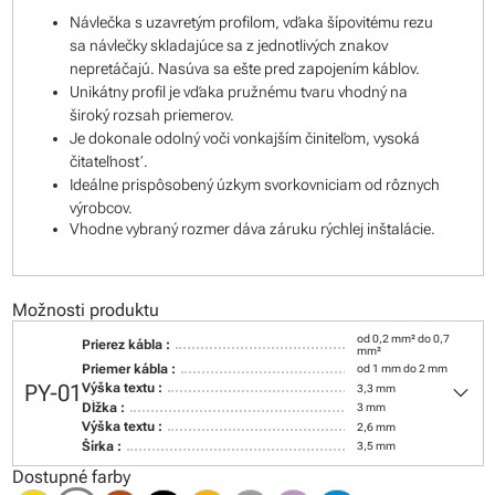
Návlečka s uzavretým profilom, vďaka šípovitému rezu
sa návlečky skladajúce sa z jednotlivých znakov
nepretáčajú. Nasúva sa ešte pred zapojením káblov.
Unikátny profil je vďaka pružnému tvaru vhodný na
široký rozsah priemerov.
Je dokonale odolný voči vonkajším činiteľom, vysoká
čitateľnosť.
Ideálne prispôsobený úzkym svorkovniciam od rôznych
výrobcov.
Vhodne vybraný rozmer dáva záruku rýchlej inštalácie.
Možnosti produktu
od 0,2 mm² do 0,7
Prierez kábla :
mm²
Priemer kábla :
od 1 mm do 2 mm
keyboard_arrow_down
PY-01
Výška textu :
3,3 mm
Dĺžka :
3 mm
Výška textu :
2,6 mm
Šírka :
3,5 mm
Dostupné farby