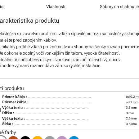
is
Vlastnosti
Súbory na stiahnutie
arakteristika produktu
Návlečka s uzavretým profilom, vďaka šípovitému rezu sa návlečky skladaj
sa ešte pred zapojením káblov.
Unikátny profil je vďaka pružnému tvaru vhodný na široký rozsah priemero
Je dokonale odolný voči vonkajším činiteľom, vysoká čitateľnosť.
Ideálne prispôsobený úzkym svorkovniciam od rôznych výrobcov.
Vhodne vybraný rozmer dáva záruku rýchlej inštalácie.
i produktu
Prierez kábla :
od 0,2 m
Priemer kábla :
od 1 mm
Výška textu :
3,3 mm
1
Dĺžka :
3 mm
Výška textu :
2,6 mm
Šírka :
3,5 mm
é farby