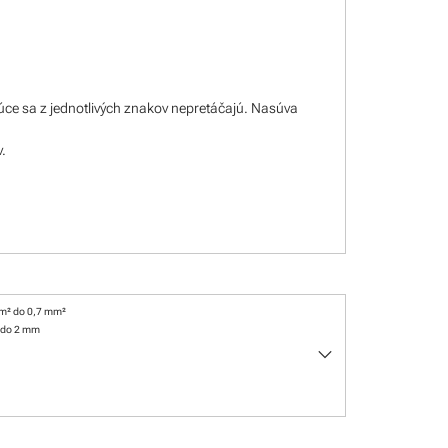
úce sa z jednotlivých znakov nepretáčajú. Nasúva
v.
m² do 0,7 mm²
 do 2 mm
keyboard_arrow_down