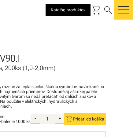
shopping_cart
search
Katalóg produktov
me
V90.I
la, 200ks (1,0-2,0mm)
razené za tepla s celou škálou symbolov, navliekané na
ch najmenších priemerov. Dostupné aj v širokej palete
povitým tvarom sa nedá pretáčať od ďalších znakov a
 Na použitie v elektrických, hydraulických a
niach.
ie:
shopping_cart
-
+
Pridať do košíka
i-balenie
1000 ks