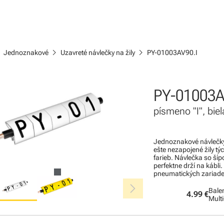
ight
chevron_right
chevron_right
Jednoznakové
Uzavreté návlečky na žily
PY-01003AV90.I
PY-01003A
písmeno "I", bie
Jednoznakové návlečky 
ešte nezapojené žily tý
farieb. Návlečka so ší
perfektne drží na kábli.
pneumatických zariade
chevron_right
Balen
4.99 €
Mult