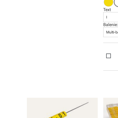
Software
Text
I
Balenie
Multi-b