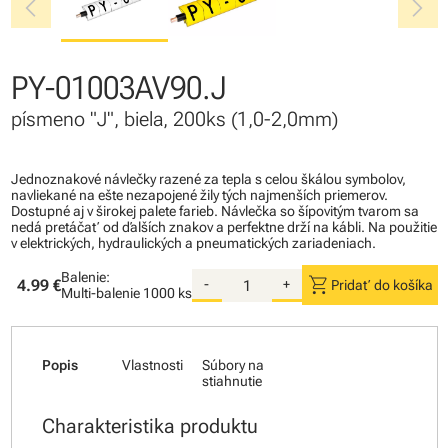
chevron_left
chevron_right
PY-01003AV90.J
písmeno "J", biela, 200ks (1,0-2,0mm)
Jednoznakové návlečky razené za tepla s celou škálou symbolov,
navliekané na ešte nezapojené žily tých najmenších priemerov.
Dostupné aj v širokej palete farieb. Návlečka so šípovitým tvarom sa
nedá pretáčať od ďalších znakov a perfektne drží na kábli. Na použitie
v elektrických, hydraulických a pneumatických zariadeniach.
Balenie:
shopping_cart
4.99 €
-
+
Pridať do košíka
Multi-balenie
1000 ks
Popis
Vlastnosti
Súbory na
stiahnutie
Charakteristika produktu