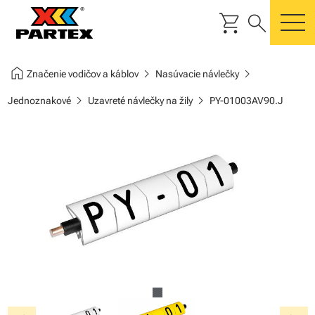
shopping_cart
search
m
home
chevron_right
chevron_right
Značenie vodičov a káblov
Nasúvacie návlečky
chevron_right
chevron_right
Jednoznakové
Uzavreté návlečky na žily
PY-01003AV90.J