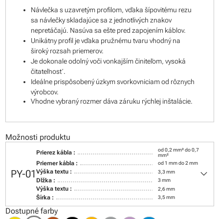
Návlečka s uzavretým profilom, vďaka šípovitému rezu
sa návlečky skladajúce sa z jednotlivých znakov
nepretáčajú. Nasúva sa ešte pred zapojením káblov.
Unikátny profil je vďaka pružnému tvaru vhodný na
široký rozsah priemerov.
Je dokonale odolný voči vonkajším činiteľom, vysoká
čitateľnosť.
Ideálne prispôsobený úzkym svorkovniciam od rôznych
výrobcov.
Vhodne vybraný rozmer dáva záruku rýchlej inštalácie.
Možnosti produktu
od 0,2 mm² do 0,7
Prierez kábla :
mm²
Priemer kábla :
od 1 mm do 2 mm
keyboard_arrow_down
PY-01
Výška textu :
3,3 mm
Dĺžka :
3 mm
Výška textu :
2,6 mm
Šírka :
3,5 mm
Dostupné farby