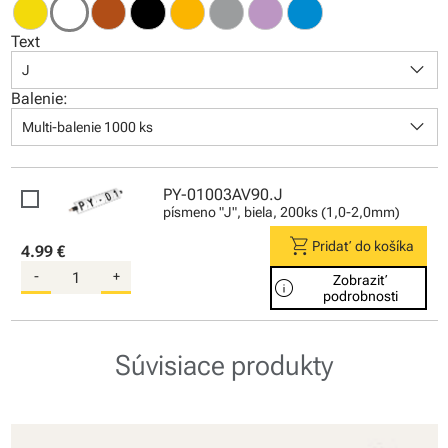
Text
keyboard_arrow_down
J
Balenie:
keyboard_arrow_down
Multi-balenie 1000 ks
PY-01003AV90.J
písmeno "J", biela, 200ks (1,0-2,0mm)
shopping_cart
Pridať do košíka
4.99 €
-
+
Zobraziť
info
podrobnosti
Súvisiace produkty