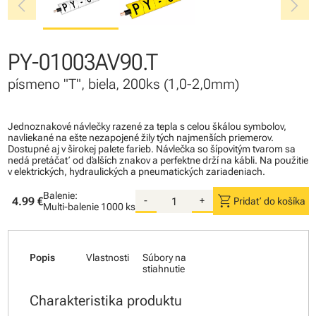
chevron_left
chevron_right
PY-01003AV90.T
písmeno "T", biela, 200ks (1,0-2,0mm)
Jednoznakové návlečky razené za tepla s celou škálou symbolov,
navliekané na ešte nezapojené žily tých najmenších priemerov.
Dostupné aj v širokej palete farieb. Návlečka so šípovitým tvarom sa
nedá pretáčať od ďalších znakov a perfektne drží na kábli. Na použitie
v elektrických, hydraulických a pneumatických zariadeniach.
Balenie:
shopping_cart
4.99 €
-
+
Pridať do košíka
Multi-balenie
1000 ks
Popis
Vlastnosti
Súbory na
stiahnutie
Charakteristika produktu