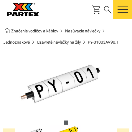
shopping_cart
search
m
home
chevron_right
chevron_right
Značenie vodičov a káblov
Nasúvacie návlečky
chevron_right
chevron_right
Jednoznakové
Uzavreté návlečky na žily
PY-01003AV90.T