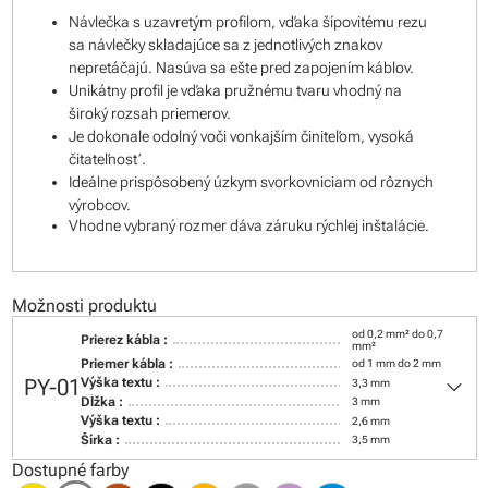
Návlečka s uzavretým profilom, vďaka šípovitému rezu
sa návlečky skladajúce sa z jednotlivých znakov
nepretáčajú. Nasúva sa ešte pred zapojením káblov.
Unikátny profil je vďaka pružnému tvaru vhodný na
široký rozsah priemerov.
Je dokonale odolný voči vonkajším činiteľom, vysoká
čitateľnosť.
Ideálne prispôsobený úzkym svorkovniciam od rôznych
výrobcov.
Vhodne vybraný rozmer dáva záruku rýchlej inštalácie.
Možnosti produktu
od 0,2 mm² do 0,7
Prierez kábla :
mm²
Priemer kábla :
od 1 mm do 2 mm
keyboard_arrow_down
PY-01
Výška textu :
3,3 mm
Dĺžka :
3 mm
Výška textu :
2,6 mm
Šírka :
3,5 mm
Dostupné farby