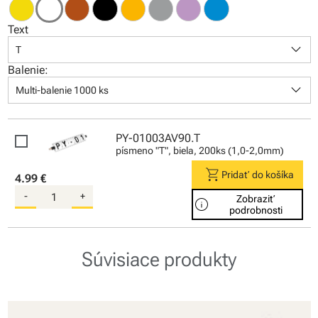
Text
keyboard_arrow_down
T
Balenie:
keyboard_arrow_down
Multi-balenie 1000 ks
PY-01003AV90.T
písmeno "T", biela, 200ks (1,0-2,0mm)
shopping_cart
Pridať do košíka
4.99 €
-
+
Zobraziť
info
podrobnosti
Súvisiace produkty