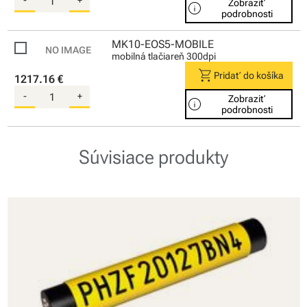
-
+
Zobraziť
info
podrobnosti
MK10-EOS5-MOBILE
mobilná tlačiareň 300dpi
shopping_cart
Pridať do košíka
1217.16 €
-
+
Zobraziť
info
podrobnosti
Súvisiace produkty