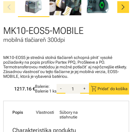
chevron_left
chevron_right
MK10-EOS5-MOBILE
mobilná tlačiareň 300dpi
MK10-EOS5 je stredná stolná tlačiareň schopná plniť vysoké
požiadavky na popis profilov Partex PPQ, ProSleeve a PO.
Termotransferovou metódou je možné potlačiť aj najrôznejšie etikety.
Zásadnou vlastnosťou tejto tlačiarne je jej mobilná verzia, EOS5-
MOBILE, ktorá je vybavená batériou.
Balenie:
shopping_cart
1217.16 €
-
+
Pridať do košíka
Balenie
1 ks
Popis
Vlastnosti
Súbory na
stiahnutie
Charakteristika produktu