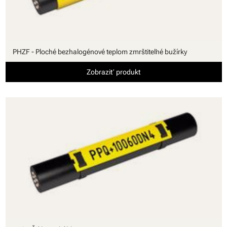
PHZF - Ploché bezhalogénové teplom zmrštiteľné bužírky
Zobraziť produkt