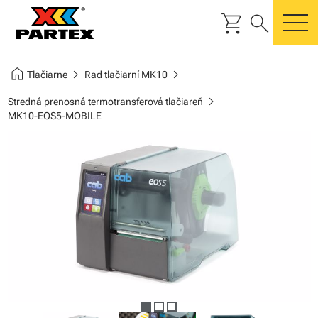
shopping_cart
search
m
home
chevron_right
chevron_right
Tlačiarne
Rad tlačiarní MK10
chevron_right
Stredná prenosná termotransferová tlačiareň
MK10-EOS5-MOBILE