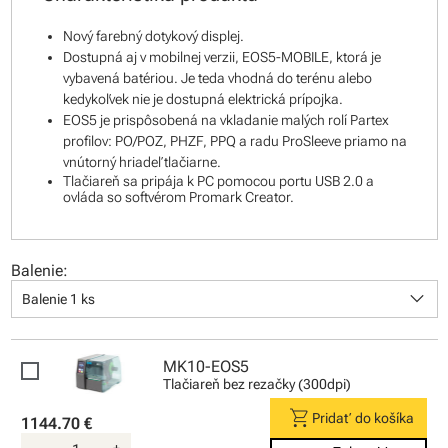
Nový farebný dotykový displej.
Dostupná aj v mobilnej verzii, EOS5-MOBILE, ktorá je
vybavená batériou. Je teda vhodná do terénu alebo
kedykoľvek nie je dostupná elektrická prípojka.
EOS5 je prispôsobená na vkladanie malých rolí Partex
profilov: PO/POZ, PHZF, PPQ a radu ProSleeve priamo na
vnútorný hriadeľ tlačiarne.
Tlačiareň sa pripája k PC pomocou portu USB 2.0 a
ovláda so softvérom Promark Creator.
Balenie:
keyboard_arrow_down
Balenie 1 ks
MK10-EOS5
Tlačiareň bez rezačky (300dpi)
shopping_cart
Pridať do košíka
1144.70 €