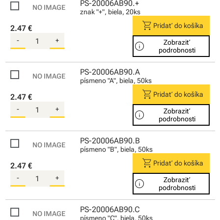
PS-20006AB90.+
znak "+", biela, 20ks
shopping_cart
Pridať do košíka
2.47 €
-
+
Zobraziť
info
podrobnosti
PS-20006AB90.A
písmeno "A", biela, 50ks
shopping_cart
Pridať do košíka
2.47 €
-
+
Zobraziť
info
podrobnosti
PS-20006AB90.B
písmeno "B", biela, 50ks
shopping_cart
Pridať do košíka
2.47 €
-
+
Zobraziť
info
podrobnosti
PS-20006AB90.C
písmeno "C", biela, 50ks