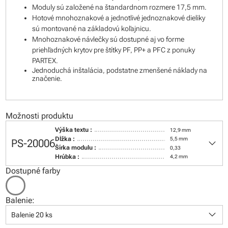
Moduly sú založené na štandardnom rozmere 17,5 mm.
Hotové mnohoznakové a jednotlivé jednoznakové dieliky
sú montované na základovú koľajnicu.
Mnohoznakové návlečky sú dostupné aj vo forme
priehľadných krytov pre štítky PF, PP+ a PFC z ponuky
PARTEX.
Jednoduchá inštalácia, podstatne zmenšené náklady na
značenie.
Možnosti produktu
Výška textu :
12,9 mm
keyboard_arrow_down
Dĺžka :
5,5 mm
PS-20006
Šírka modulu :
0,33
Hrúbka :
4,2 mm
Dostupné farby
Balenie:
keyboard_arrow_down
Balenie 20 ks