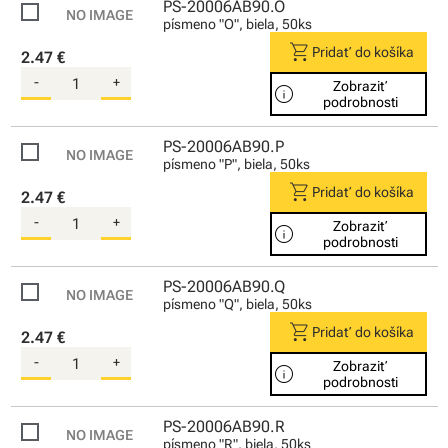
PS-20006AB90.O
písmeno "O", biela, 50ks
shopping_cart
Pridať do košíka
2.47 €
-
+
Zobraziť
info
podrobnosti
PS-20006AB90.P
písmeno "P", biela, 50ks
shopping_cart
Pridať do košíka
2.47 €
-
+
Zobraziť
info
podrobnosti
PS-20006AB90.Q
písmeno "Q", biela, 50ks
shopping_cart
Pridať do košíka
2.47 €
-
+
Zobraziť
info
podrobnosti
PS-20006AB90.R
písmeno "R", biela, 50ks