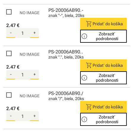
PS-20006AB90.-
znak "-", biela, 20ks
shopping_cart
Pridať do košíka
2.47 €
-
+
Zobraziť
info
podrobnosti
PS-20006AB90..
znak ".", biela, 20ks
shopping_cart
Pridať do košíka
2.47 €
-
+
Zobraziť
info
podrobnosti
PS-20006AB90./
znak "/", biela, 20ks
shopping_cart
Pridať do košíka
2.47 €
-
+
Zobraziť
info
podrobnosti