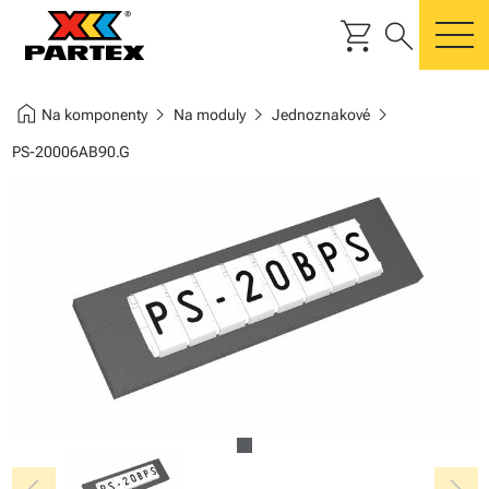
shopping_cart
search
m
home
chevron_right
chevron_right
chevron_right
Na komponenty
Na moduly
Jednoznakové
PS-20006AB90.G