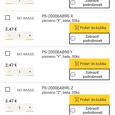
Zobraziť
info
podrobnosti
PS-20006AB90.X
písmeno "X", biela, 50ks
shopping_cart
Pridať do košíka
2.47 €
-
+
Zobraziť
info
podrobnosti
PS-20006AB90.Y
písmeno "Y", biela, 50ks
shopping_cart
Pridať do košíka
2.47 €
-
+
Zobraziť
info
podrobnosti
PS-20006AB90.Z
písmeno "Z", biela, 50ks
shopping_cart
Pridať do košíka
2.47 €
-
+
Zobraziť
info
podrobnosti