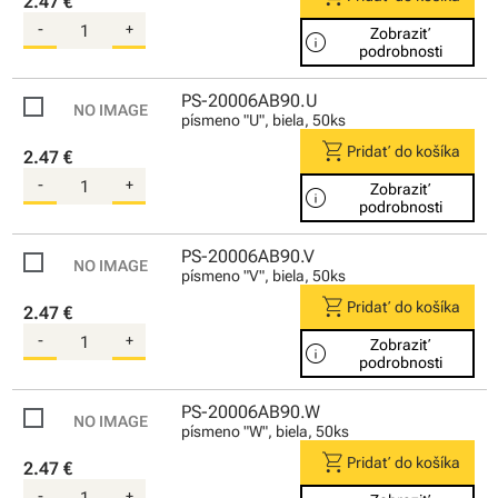
2.47 €
-
+
Zobraziť
info
podrobnosti
PS-20006AB90.U
písmeno "U", biela, 50ks
shopping_cart
Pridať do košíka
2.47 €
-
+
Zobraziť
info
podrobnosti
PS-20006AB90.V
písmeno "V", biela, 50ks
shopping_cart
Pridať do košíka
2.47 €
-
+
Zobraziť
info
podrobnosti
PS-20006AB90.W
písmeno "W", biela, 50ks
shopping_cart
Pridať do košíka
2.47 €
-
+