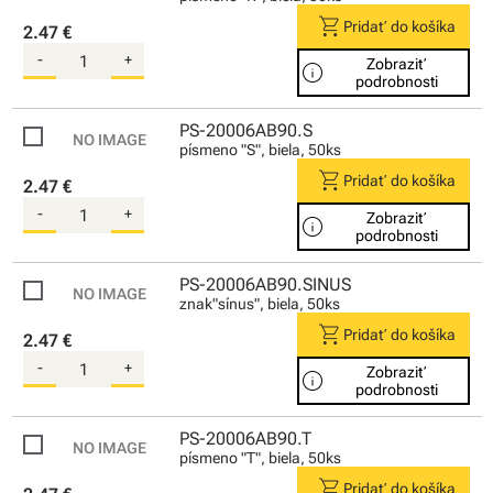
shopping_cart
Pridať do košíka
2.47 €
-
+
Zobraziť
info
podrobnosti
PS-20006AB90.S
písmeno "S", biela, 50ks
shopping_cart
Pridať do košíka
2.47 €
-
+
Zobraziť
info
podrobnosti
PS-20006AB90.SINUS
znak"sínus", biela, 50ks
shopping_cart
Pridať do košíka
2.47 €
-
+
Zobraziť
info
podrobnosti
PS-20006AB90.T
písmeno "T", biela, 50ks
shopping_cart
Pridať do košíka