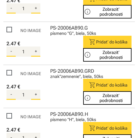
2.47 €
-
+
Zobraziť
info
podrobnosti
PS-20006AB90.G
písmeno "G", biela, 50ks
shopping_cart
Pridať do košíka
2.47 €
-
+
Zobraziť
info
podrobnosti
PS-20006AB90.GRD
znak"zemnenie", biela, 50ks
shopping_cart
Pridať do košíka
2.47 €
-
+
Zobraziť
info
podrobnosti
PS-20006AB90.H
písmeno "H", biela, 50ks
shopping_cart
Pridať do košíka
2.47 €
-
+