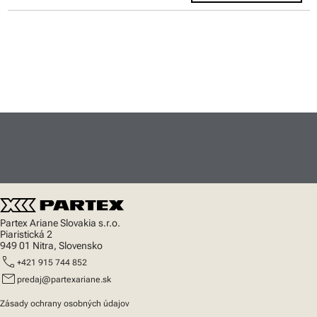
Partex Ariane Slovakia s.r.o.
Piaristická 2
949 01 Nitra, Slovensko
call
+421 915 744 852
mail
predaj@partexariane.sk
Zásady ochrany osobných údajov