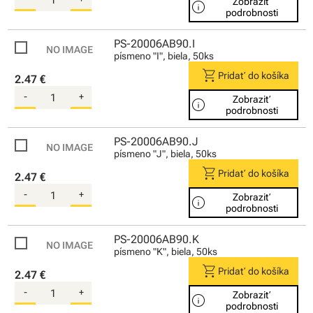
Zobraziť
info
podrobnosti
PS-20006AB90.I
písmeno "I", biela, 50ks
shopping_cart
Pridať do košíka
2.47 €
-
+
Zobraziť
info
podrobnosti
PS-20006AB90.J
písmeno "J", biela, 50ks
shopping_cart
Pridať do košíka
2.47 €
-
+
Zobraziť
info
podrobnosti
PS-20006AB90.K
písmeno "K", biela, 50ks
shopping_cart
Pridať do košíka
2.47 €
-
+
Zobraziť
info
podrobnosti