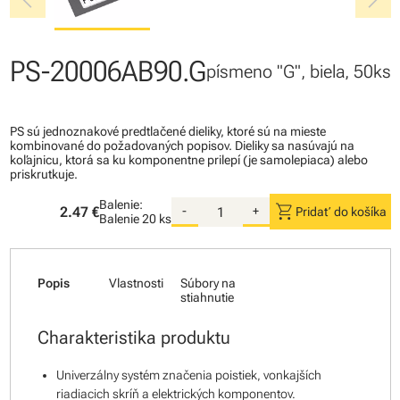
chevron_left
chevron_right
PS-20006AB90.G
písmeno "G", biela, 50ks
PS sú jednoznakové predtlačené dieliky, ktoré sú na mieste
kombinované do požadovaných popisov. Dieliky sa nasúvajú na
koľajnicu, ktorá sa ku komponentne prilepí (je samolepiaca) alebo
priskrutkuje.
Balenie:
shopping_cart
2.47 €
-
+
Pridať do košíka
Balenie
20 ks
Popis
Vlastnosti
Súbory na
stiahnutie
Charakteristika produktu
Univerzálny systém značenia poistiek, vonkajších
riadiacich skríň a elektrických komponentov.