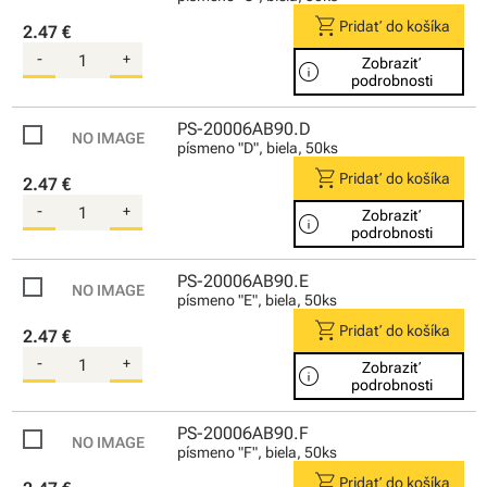
shopping_cart
Pridať do košíka
2.47 €
-
+
Zobraziť
info
podrobnosti
PS-20006AB90.D
písmeno "D", biela, 50ks
shopping_cart
Pridať do košíka
2.47 €
-
+
Zobraziť
info
podrobnosti
PS-20006AB90.E
písmeno "E", biela, 50ks
shopping_cart
Pridať do košíka
2.47 €
-
+
Zobraziť
info
podrobnosti
PS-20006AB90.F
písmeno "F", biela, 50ks
shopping_cart
Pridať do košíka