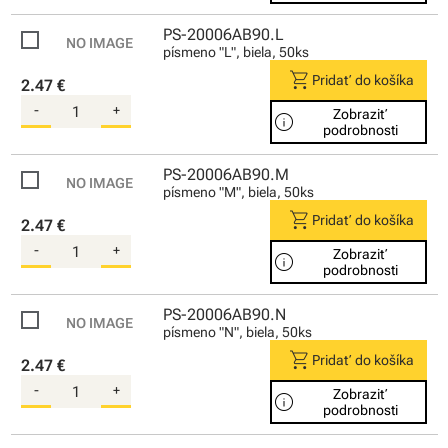
PS-20006AB90.L
písmeno "L", biela, 50ks
shopping_cart
Pridať do košíka
2.47 €
-
+
Zobraziť
info
podrobnosti
PS-20006AB90.M
písmeno "M", biela, 50ks
shopping_cart
Pridať do košíka
2.47 €
-
+
Zobraziť
info
podrobnosti
PS-20006AB90.N
písmeno "N", biela, 50ks
shopping_cart
Pridať do košíka
2.47 €
-
+
Zobraziť
info
podrobnosti